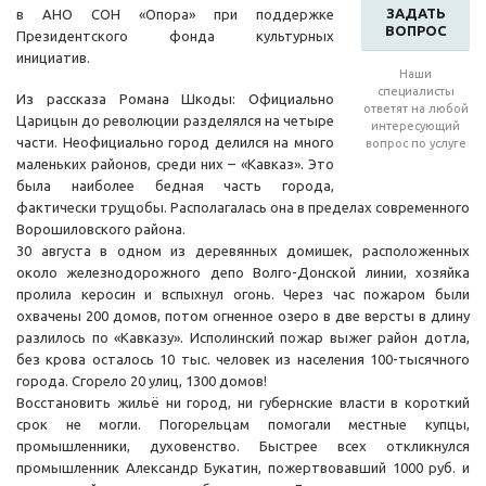
ЗАДАТЬ
в АНО СОН «Опора» при поддержке
ВОПРОС
Президентского фонда культурных
инициатив.
Наши
специалисты
Из рассказа Романа Шкоды: Официально
ответят на любой
Царицын до революции разделялся на четыре
интересующий
части. Неофициально город делился на много
вопрос по услуге
маленьких районов, среди них – «Кавказ». Это
была наиболее бедная часть города,
фактически трущобы. Располагалась она в пределах современного
Ворошиловского района.
30 августа в одном из деревянных домишек, расположенных
около железнодорожного депо Волго-Донской линии, хозяйка
пролила керосин и вспыхнул огонь. Через час пожаром были
охвачены 200 домов, потом огненное озеро в две версты в длину
разлилось по «Кавказу». Исполинский пожар выжег район дотла,
без крова осталось 10 тыс. человек из населения 100-тысячного
города. Сгорело 20 улиц, 1300 домов!
Восстановить жильё ни город, ни губернские власти в короткий
срок не могли. Погорельцам помогали местные купцы,
промышленники, духовенство. Быстрее всех откликнулся
промышленник Александр Букатин, пожертвовавший 1000 руб. и