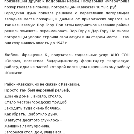
призвавший других к подобным мерам. Государыня императрица
пожертвовала в помощь погорельцам «Кавказа» 10 тыс. руб.
Городская дума приняла решение о переселении погорельцев
западнее места пожарищ и дальше от приволжских оврагов, на
так называемую Вор-Гору. При этом неприятное название района
решили поменять: переименовать Вор-Гору в Дар-Гору. Но многие
погорельцы упорно строили свои лачуги и на старом месте – там
они сохранились вплоть до 1942 г.
Любовь Францевна К., получатель социальных услуг АНО СОН
«Опора», посвятила Зацарицынскому форштадту творческую
работу, одна из частей которой посвящена царицынскому району
«Кавказ»:
Район «Кавказ», но не связан с Кавказом,
Просто там был неровный рельеф,
Дом на доме …висело, стояло,
Стало местом городских трущоб.
Заходить туда очень боялись,
Как убрать…заботило думу,
В августе десятого случилось –
Женщина лампу уронила.
Загорелся стол, дом, улица вся…