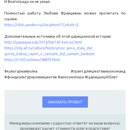
И Волгограда он не узнал.
Полностью работу Любови Францевны можно прочитать по
ссылке:
https://disk.yandex.ru/i/wJyMcmTGohzN-Q
Дополнительные источники об этой царицынской истории:
http://царицын.рф/2013/04/145-kavraz.html
https://vlg.aif.ru/culture/history/vor-gora_stala_dar-
goroy_kakoy_rayon_v_caricyne_byl_samym_bednym
https://v102.ru/news/48875.html
#культурнаяволна #грантдлякреативныхкоманд
#фондкультурныхинициатив #аносонопора #Царицыну435лет
ЗАКАЗАТЬ ПРОЕКТ
Менеджеры компании с радостью ответят на ваши вопросы,
произведут расчет стоимости услуг и подготовят