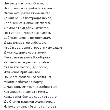
Целые сутки горел Кавказ,
Не справилась служба пожарная –
Огонь четырёхэтажный не гас.
Удивились: не пострадал никто,
Сообщенье: «Покойник спасся»,
У думы с трущобами отлегло,
Но тут пол - России вмешалось.
Собирали деньги погорельцам,
Даже император внёс свои,
Чтобы воспрепятствовать кавказцам,
Дума подарила часть земли.
Место называлось Вор-Горою,
Что неблагозвучно; в октябре
Стало это место Дар-Горою,
Имя новое признали все.
Но не все согласны расселяться,
Многие работали в порту,
С Дар-Горы им трудно добираться,
Как управе воплотить мечту…
Кавказ жил, был до сорок второго,
До Сталинградской существовал,
Не восстановлен был потом снова