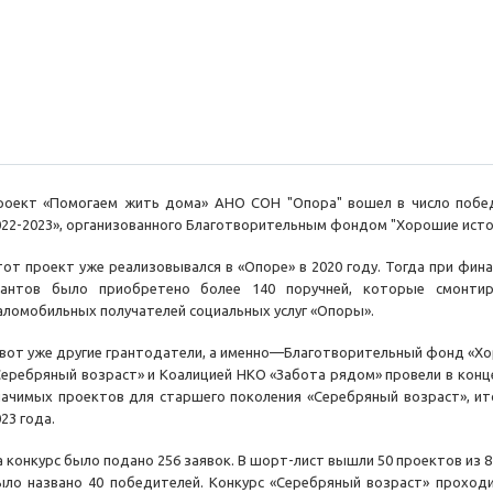
роект «Помогаем жить дома» АНО СОН "Опора" вошел в число побед
022-2023», организованного Благотворительным фондом "Хорошие исто
тот проект уже реализовывался в «Опоре» в 2020 году. Тогда при фи
рантов было приобретено более 140 поручней, которые смонтир
аломобильных получателей социальных услуг «Опоры».
 вот уже другие грантодатели, а именно—Благотворительный фонд «Хо
Серебряный возраст» и Коалицией НКО «Забота рядом» провели в конц
начимых проектов для старшего поколения «Серебряный возраст», и
023 года.
а конкурс было подано 256 заявок. В шорт-лист вышли 50 проектов из 
ыло названо 40 победителей. Конкурс «Серебряный возраст» проходи