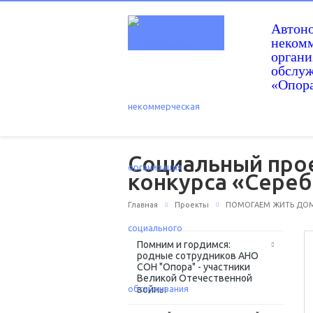
Автон
некомм
орган
обслу
«Опор
Социальный про
конкурса «Сереб
Главная
Проекты
ПОМОГАЕМ ЖИТЬ ДОМА -
Помним и гордимся:
родные сотрудников АНО
СОН "Опора" - участники
Великой Отечественной
войны