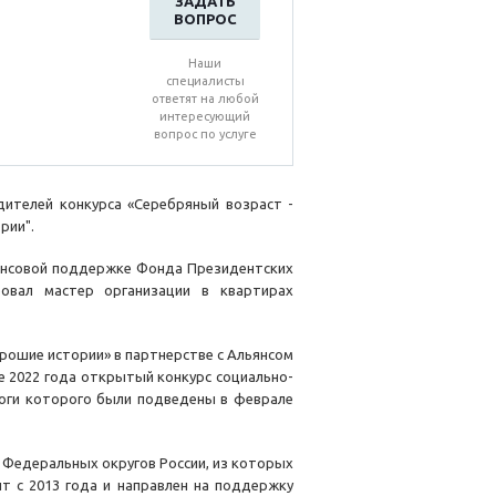
ЗАДАТЬ
ВОПРОС
Наши
специалисты
ответят на любой
интересующий
вопрос по услуге
ителей конкурса «Серебряный возраст -
рии".
нансовой поддержке Фонда Президентских
овал мастер организации в квартирах
рошие истории» в партнерстве с Альянсом
е 2022 года открытый конкурс социально-
тоги которого были подведены в феврале
8 Федеральных округов России, из которых
т с 2013 года и направлен на поддержку