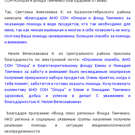
СОН «Опора» и фонда Тимченко благодарные отзывы.
Так, Светлана Алексеевна К. из Краснооктябрьского района
написала:
«
Благодарю АНО СОН «Опора» и фонд Тимченко за
оказанную помощь в виде продуктов, что так необходимо для
меня, так как пенсия маленькая и многое я себе позволить не могу,
поэтому Ваша помощь своевременна. Большое спасибо за помощь
и внимание».
Нелля Вячеславовна К. из Центрального района прислала
благодарность по электронной почте:
«Огромное спасибо, АНО
СОН "Опора" и Благотворительному фонду Елены и Геннадия
Тимченко за заботу и внимание! Было неожиданным сюрпризом
получение прекрасного набора продуктов. Очень приятно, когда о
тебе помнят, заботятся и готовы оказать помощь. Хочу пожелать
коллективу АНО СОН "Опора" и Елене и Геннадию Тимченко
здоровья, добра и успехов в делах! С уважением и
благодарностью К. Нелля Вячеславовна».
Благодаря программе «Фонд плюс регионы» Фонда Тимченко,
НКО региона и социально уязвимые группы населения получили
реальную помощь в ситуации эпидемиологической
неопределенности.