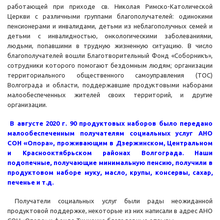
работающей при приходе св. Николая Римско-Католической
Церкви с различными группами благополучателей: одинокими
пенсионерами и инвалидами, детьми из неблагополучных семей и
детьми с инвалидностью, онкологическими заболеваниями,
людьми, попавшими в трудную жизненную ситуацию. В число
благополучателей вошли Благотворительный Фонд «Соборникъ»,
сотрудники которого помогают бездомным людям; организации
территориального общественного самоуправления (ТОС)
Волгограда и области, поддержавшие продуктовыми наборами
малообеспеченных жителей своих территорий, и другие
организации.
В августе 2020 г. 90 продуктовых наборов было передано
малообеспеченным получателям социальных услуг АНО
СОН «Опора», проживающим в Дзержинском, Центральном
и Краснооктябрьском районах Волгограда. Наши
подопечные, получающие минимальную пенсию, получили в
продуктовом наборе муку, масло, крупы, консервы, сахар,
печенье и т.д.
Получатели социальных услуг были рады неожиданной
продуктовой поддержке, некоторые из них написали в адрес АНО