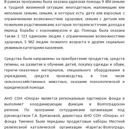
В рамках программы была оказана адресная помощь 9 484 семьям
в трудной жизненной ситуации: многодетным, малоимущим или
неполным семьям, семьям, в которых есть дети или взрослые с
ограниченными возможностями здоровья, семьям с детьми или
пожилыми родственниками, которые потеряли источник дохода в
период борьбы с коронавирусом и др. Помощь была оказана
также 2 123 одиноким людям с ограниченными возможностями
здоровья, 5 962 людям пожилого возраста и другим социально
уязвимым категориям населения.
Средства были направлены на приобретение продуктов, средств
гигиены, на развитие и обучение детей, покупку одежды и обуви,
горюче-смазочных материалов, специального оборудования в
учреждения, средств производства, в том числе
сельскохозяйственных животных, оказание психологической и
юридической помощи.
АНО СОН «Опора» является региональным партнером фонда и
выполняет координирующие функции в Волгоградском
регионе. По программе сотрудниками организации под
руководством Г.А. Булгаковой, директора АНО СОН «Опора», от
фонда Тимчено были переданы продуктовые наборы Местной
религиозной католической организации «Каритас-Волгоград»,