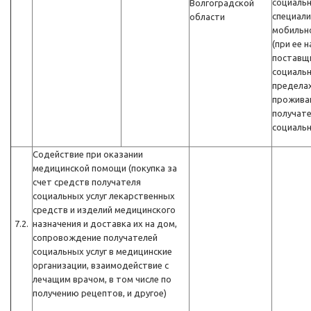
социальн
Волгоградской
специал
области
мобильн
(при ее н
поставщ
социальн
предела
прожива
получат
социальн
Содействие при оказании
медицинской помощи (покупка за
счет средств получателя
социальных услуг лекарственных
средств и изделий медицинского
7.2.
назначения и доставка их на дом,
сопровождение получателей
социальных услуг в медицинские
организации, взаимодействие с
лечащим врачом, в том числе по
получению рецептов, и другое)