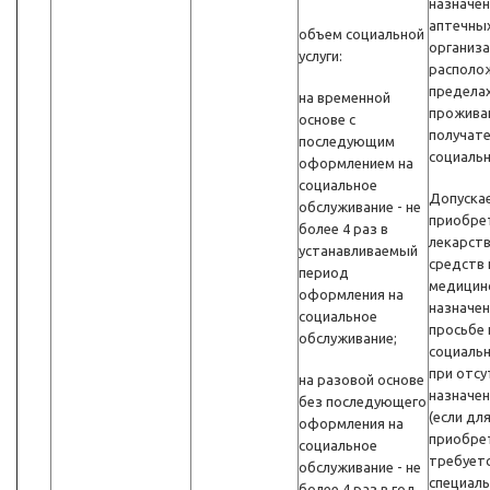
назначен
аптечны
объем социальной
организа
услуги:
располо
предела
на временной
прожива
основе с
получат
последующим
социальн
оформлением на
социальное
Допуска
обслуживание - не
приобре
более 4 раз в
лекарст
устанавливаемый
средств 
период
медицин
оформления на
назначен
социальное
просьбе 
обслуживание;
социальн
при отсу
на разовой основе
назначен
без последующего
(если для
оформления на
приобре
социальное
требует
обслуживание - не
специаль
более 4 раз в год