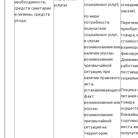
необходимости,
социальных услуг);
оговарив
услугах
средств санитарии
заказе).
и гигиены, средств
по мере
ухода
потребности
Перечен
получателя
приобре
социальных услуг,
товара, 
в случае
стоимост
возникновения или
взаимор
наличия угрозы
фиксиру
возникновения
Дневник
чрезвычайной
работни
ситуации, при
поставщ
наличии правового
социальн
акта,
Покупка
устанавливающего
питания 
факт
товара
возникновения или
осуществ
угрозы
ближайш
возникновения
торговы
чрезвычайной
места ж
ситуации на
получат
территории