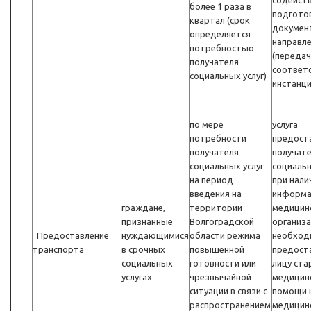
содейств
более 1 раза в
подгото
квартал (срок
докумен
определяется
направл
потребностью
(передач
получателя
соответ
социальных услуг)
инстанц
по мере
услуга
потребности
предост
получателя
получат
социальных услуг
социальн
на период
при нали
введения на
информа
граждане,
территории
медицин
признанные
Волгоградской
организа
Предоставление
нуждающимися
области режима
необход
транспорта
в срочных
повышенной
предост
социальных
готовности или
лицу ста
услугах
чрезвычайной
медицин
ситуации в связи с
помощи 
распространением
медицин