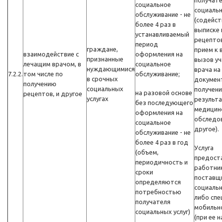
получат
социальное
социальн
обслуживание - не
(содейст
более 4 раз в
выписке 
устанавливаемый
рецептов
период
граждане,
прием к 
взаимодействие с
оформления на
признанные
вызов уч
лечащим врачом, в
социальное
нуждающимися
врача на
7.2.2.
том числе по
обслуживание;
в срочных
докумен
получению
социальных
получени
на разовой основе
рецептов, и другое
услугах
результ
без последующего
медицин
оформления на
обследов
социальное
другое).
обслуживание - не
более 4 раз в год
Услуга
(объем,
предост
периодичность и
работни
сроки
поставщ
определяются
социальн
потребностью
либо спе
получателя
мобильн
социальных услуг)
(при ее н