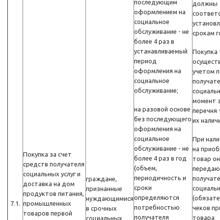
последующим
должны
оформлением на
соответ
социальное
установ
обслуживание - не
срокам г
более 4 раз в
устанавливаемый
Покупка
период
осуществ
оформления на
учетом 
социальное
получат
обслуживание;
социальн
момент 
на разовой основе
перечня 
без последующего
их наличи
оформления на
социальное
При нали
обслуживание - не
на прио
Покупка за счет
более 4 раз в год
товар он
средств получателя
(объем,
передаю
социальных услуг и
периодичность и
получат
граждане,
доставка на дом
сроки
социальн
признанные
продуктов питания,
определяются
(обязат
нуждающимися
7.1.
промышленных
потребностью
чеков пр
в срочных
товаров первой
получателя
товара
социальных