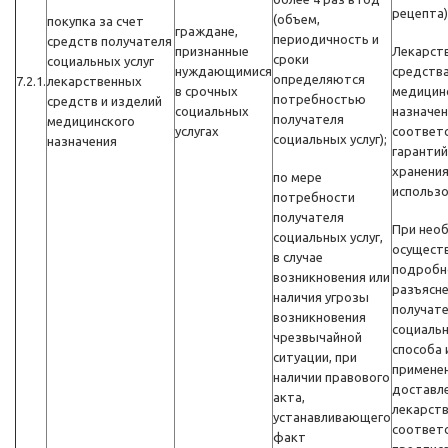
рецепта)
(объем,
покупка за счет
граждане,
периодичность и
средств получателя
признанные
Лекарст
сроки
социальных услуг
нуждающимися
средства
определяются
7.2.1.
лекарственных
в срочных
медицин
потребностью
средств и изделий
социальных
назначе
получателя
медицинского
услугах
соответ
социальных услуг);
назначения
гарантий
хранения
по мере
использо
потребности
получателя
При нео
социальных услуг,
осущест
в случае
подробн
возникновения или
разъясн
наличия угрозы
получат
возникновения
социальн
чрезвычайной
способа 
ситуации, при
примене
наличии правового
доставл
акта,
лекарств
устанавливающего
соответс
факт