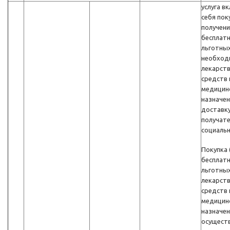
услуга в
себя пок
получени
бесплатн
льготных
необход
лекарст
средств 
медицин
назначен
доставку
получат
социальн
Покупка 
бесплатн
льготных
лекарст
средств 
медицин
назначен
осуществ