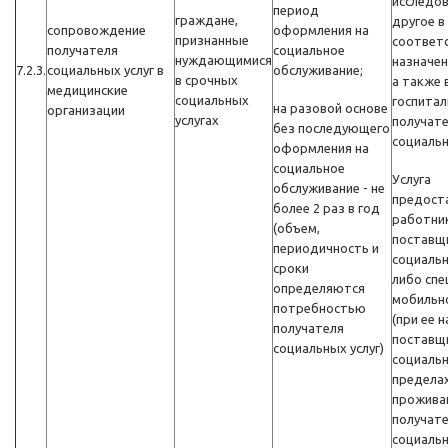
исследов
период
граждане,
другое в
сопровождение
оформления на
признанные
соответс
получателя
социальное
нуждающимися
назначен
7.2.3.
социальных услуг в
обслуживание;
в срочных
а также 
медицинские
социальных
госпитал
на разовой основе
организации
услугах
получат
без последующего
социальн
оформления на
социальное
Услуга
обслуживание - не
предост
более 2 раз в год
работни
(объем,
поставщ
периодичность и
социальн
сроки
либо спе
определяются
мобильн
потребностью
(при ее н
получателя
поставщ
социальных услуг)
социальн
предела
прожива
получат
социальн