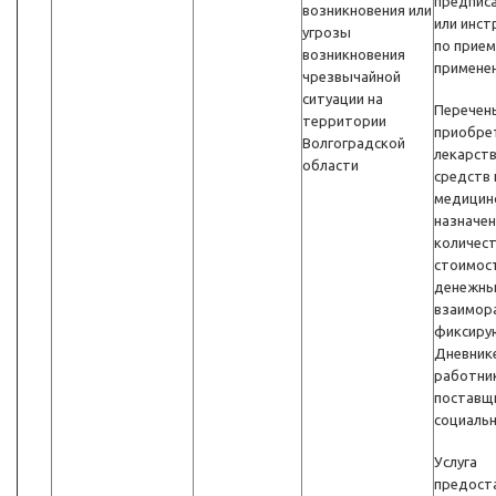
предпис
возникновения или
или инст
угрозы
по прием
возникновения
примене
чрезвычайной
ситуации на
Перечен
территории
приобре
Волгоградской
лекарст
области
средств 
медицин
назначен
количест
стоимост
денежны
взаимор
фиксиру
Дневник
работни
поставщ
социальн
Услуга
предост