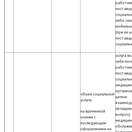
работни
поставщ
социальн
либо спе
мобильн
(при ее н
поставщ
социальн
услуга в
себя пос
работни
поставщ
социальн
медицин
организа
объем социальной
целью
услуги:
взаимоде
лечащим
на временной
вопросу
основе с
медицин
последующим
обслужи
оформлением на