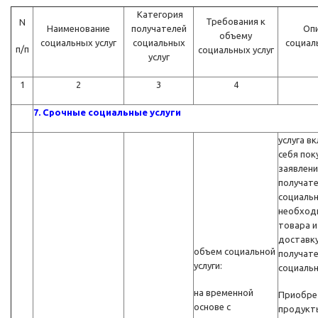
Категория
Требования к
N
Наименование
получателей
Оп
объему
социальных услуг
социальных
социал
п/п
социальных услуг
услуг
1
2
3
4
7. Срочные социальные услуги
услуга в
себя пок
заявлен
получат
социальн
необход
товара и
доставку
объем социальной
получат
услуги:
социальн
на временной
Приобре
основе с
продукт