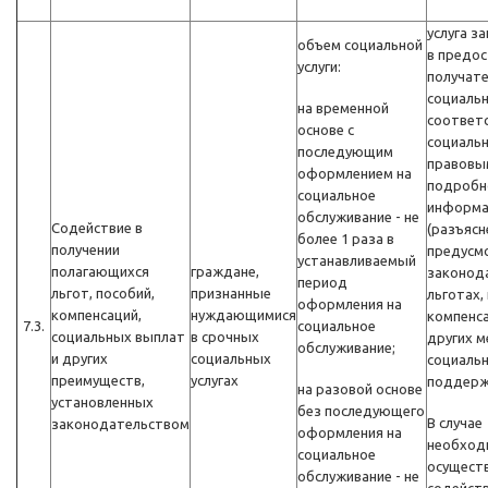
услуга з
объем социальной
в предос
услуги:
получат
социальн
на временной
соответс
основе с
социальн
последующим
правовы
оформлением на
подробн
социальное
информа
обслуживание - не
Содействие в
(разъясн
более 1 раза в
получении
предусм
устанавливаемый
полагающихся
граждане,
законод
период
льгот, пособий,
признанные
льготах,
оформления на
компенсаций,
нуждающимися
компенса
7.3.
социальное
социальных выплат
в срочных
других м
обслуживание;
и других
социальных
социаль
преимуществ,
услугах
поддерж
на разовой основе
установленных
без последующего
В случае
законодательством
оформления на
необход
социальное
осущест
обслуживание - не