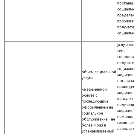
поставщ
социальн
предела
прожива
получат
социальн
услуга в
себя
сопрово
получат
социальн
объем социальной
медицин
услуги:
организа
проведе
на временной
медицин
основе с
консульт
последующим
получени
оформлением на
медицин
социальное
помощи,
обслуживание - не
госпитал
более 4 раз в
лаборат
устанавливаемый