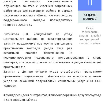
декабре состоялось заключительное
обучающее занятие с участием социальных
работников Центрального района в рамках
ЗАДАТЬ
социального проекта «Центр чуткого ухода»,
ВОПРОС
поддержанного Фондом президентских
грантов в 2023 году
Наши
специалисты
Ситникова Л.В., консультант по уходу
ответят на любой
Центрального района, на заключительном
интересующий
занятии предложила повторить выполнение
вопрос по услуге
практических методов ухода. Еще раз
вспомнили правила перемещения и
позиционирования подопечного, потренировались в смене
памперса, повторили правила использования в уходе скользящей
простыни и т.д.
Занятия в Центре чуткого ухода способствуют грамотному
применению социальными работниками на практике приемов
ухода за лежачими получателями социальных услуг АНО СОН
«Опора».
#фондпрезидентскихгрантов #аносонопора #центрчуткогоухода
#долговременныйуход