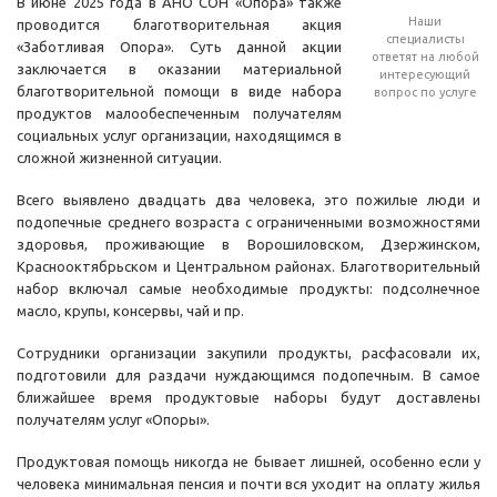
В июне 2025 года в АНО СОН «Опора» также
Наши
проводится благотворительная акция
специалисты
«Заботливая Опора». Суть данной акции
ответят на любой
заключается в оказании материальной
интересующий
благотворительной помощи в виде набора
вопрос по услуге
продуктов малообеспеченным получателям
социальных услуг организации, находящимся в
сложной жизненной ситуации.
Всего выявлено двадцать два человека, это пожилые люди и
подопечные среднего возраста с ограниченными возможностями
здоровья, проживающие в Ворошиловском, Дзержинском,
Краснооктябрьском и Центральном районах. Благотворительный
набор включал самые необходимые продукты: подсолнечное
масло, крупы, консервы, чай и пр.
Сотрудники организации закупили продукты, расфасовали их,
подготовили для раздачи нуждающимся подопечным. В самое
ближайшее время продуктовые наборы будут доставлены
получателям услуг «Опоры».
Продуктовая помощь никогда не бывает лишней, особенно если у
человека минимальная пенсия и почти вся уходит на оплату жилья