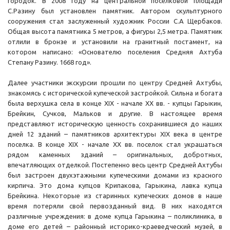
городок. В 2008 году на центральной поселковой площади
С.Разину был установлен памятник. Автором скульптурного
сооружения стал заслуженный художник России С.А Щербаков.
Общая высота памятника 5 метров, а фигуры 2,5 метра. Памятник
отлили в бронзе и установили на гранитный постамент, на
котором написано: «Основателю поселения Средняя Ахтуба
Степану Разину. 1668 год».
Далее участники экскурсии прошли по центру Средней Ахтубы,
знакомясь с исторической купеческой застройкой. Сильна и богата
была верхушка села в конце XIX - начале XX вв. - купцы Гарыкин,
Брейкин, Сучков, Мальков и другие. В настоящее время
представляют историческую ценность сохранившиеся до наших
дней 12 зданий – памятников архитектуры XIX века в центре
поселка. В конце XIX - начале XX вв. поселок стал украшаться
рядом каменных зданий – оригинальных, добротных,
впечатляющих отделкой. Постепенно весь центр Средней Ахтубы
был застроен двухэтажными купеческими домами из красного
кирпича. Это дома купцов Крипакова, Гарыкина, лавка купца
Брейкина. Некоторые из старинных купеческих домов в наше
время потеряли свой первозданный вид. В них находятся
различные учреждения: в доме купца Гарыкина – поликлиника, в
доме его детей – районный историко-краеведческий музей, в