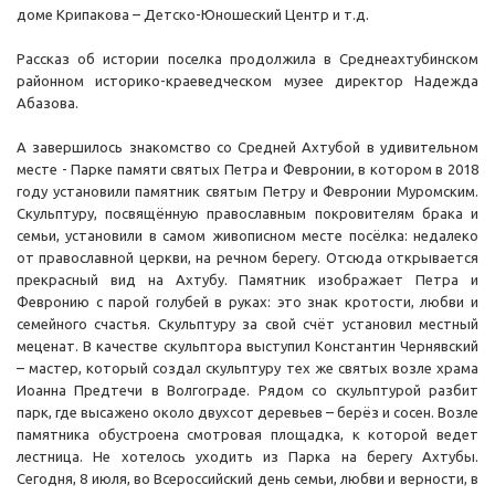
доме Крипакова – Детско-Юношеский Центр и т.д.
Рассказ об истории поселка продолжила в Среднеахтубинском
районном историко-краеведческом музее директор Надежда
Абазова.
А завершилось знакомство со Средней Ахтубой в удивительном
месте - Парке памяти святых Петра и Февронии, в котором в 2018
году установили памятник святым Петру и Февронии Муромским.
Скульптуру, посвящённую православным покровителям брака и
семьи, установили в самом живописном месте посёлка: недалеко
от православной церкви, на речном берегу. Отсюда открывается
прекрасный вид на Ахтубу. Памятник изображает Петра и
Февронию с парой голубей в руках: это знак кротости, любви и
семейного счастья. Скульптуру за свой счёт установил местный
меценат. В качестве скульптора выступил Константин Чернявский
– мастер, который создал скульптуру тех же святых возле храма
Иоанна Предтечи в Волгограде. Рядом со скульптурой разбит
парк, где высажено около двухсот деревьев – берёз и сосен. Возле
памятника обустроена смотровая площадка, к которой ведет
лестница. Не хотелось уходить из Парка на берегу Ахтубы.
Сегодня, 8 июля, во Всероссийский день семьи, любви и верности, в