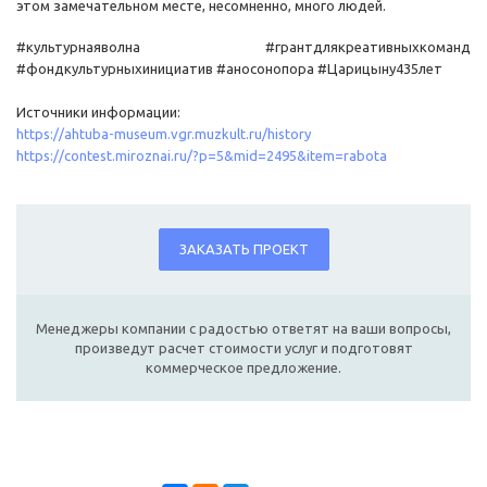
этом замечательном месте, несомненно, много людей.
#культурнаяволна #грантдлякреативныхкоманд
#фондкультурныхинициатив #аносонопора #Царицыну435лет
Источники информации:
https://ahtuba-museum.vgr.muzkult.ru/history
https://contest.miroznai.ru/?p=5&mid=2495&item=rabota
ЗАКАЗАТЬ ПРОЕКТ
Менеджеры компании с радостью ответят на ваши вопросы,
произведут расчет стоимости услуг и подготовят
коммерческое предложение.