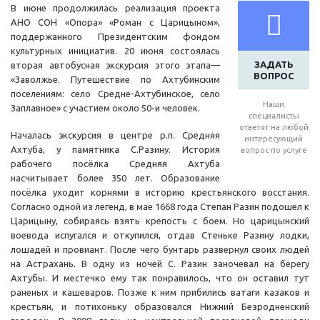
В июне продолжилась реализация проекта
АНО СОН «Опора» «Роман с Царицыном»,
поддержанного Президентским фондом
культурных инициатив. 20 июня состоялась
ЗАДАТЬ
вторая автобусная экскурсия этого этапа—
ВОПРОС
«Заволжье. Путешествие по Ахтубинским
поселениям: село Средне-Ахтубинское, село
Наши
Заплавное» с участием около 50-и человек.
специалисты
ответят на любой
Началась экскурсия в центре р.п. Средняя
интересующий
Ахтуба, у памятника С.Разину. История
вопрос по услуге
рабочего посёлка Средняя Ахтуба
насчитывает более 350 лет. Образование
посёлка уходит корнями в историю крестьянского восстания.
Согласно одной из легенд, в мае 1668 года Степан Разин подошел к
Царицыну, собираясь взять крепость с боем. Но царицынский
воевода испугался и откупился, отдав Стеньке Разину лодки,
лошадей и провиант. После чего бунтарь развернул своих людей
на Астрахань. В одну из ночей С. Разин заночевал на берегу
Ахтубы. И местечко ему так понравилось, что он оставил тут
раненых и кашеваров. Позже к ним прибились ватаги казаков и
крестьян, и потихоньку образовался Нижний Безродненский