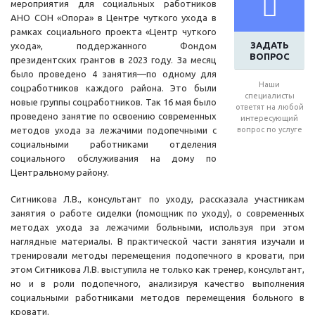
мероприятия для социальных работников
АНО СОН «Опора» в Центре чуткого ухода в
рамках социального проекта «Центр чуткого
ЗАДАТЬ
ухода», поддержанного Фондом
ВОПРОС
президентских грантов в 2023 году. За месяц
было проведено 4 занятия—по одному для
Наши
соцработников каждого района. Это были
специалисты
новые группы соцработников. Так 16 мая было
ответят на любой
проведено занятие по освоению современных
интересующий
методов ухода за лежачими подопечными с
вопрос по услуге
социальными работниками отделения
социального обслуживания на дому по
Центральному району.
Ситникова Л.В., консультант по уходу, рассказала участникам
занятия о работе сиделки (помощник по уходу), о современных
методах ухода за лежачими больными, используя при этом
наглядные материалы. В практической части занятия изучали и
тренировали методы перемещения подопечного в кровати, при
этом Ситникова Л.В. выступила не только как тренер, консультант,
но и в роли подопечного, анализируя качество выполнения
социальными работниками методов перемещения больного в
кровати.