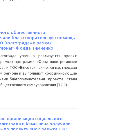
ного общественного
учили благотворительную помощь
О Волгограда» в рамках
гионы» Фонда Тимченко
лгограде успешно реализуется проект
 рамках программы «Фонд плюс регионы»
а» и ТОС «Высота» являются партнерами
ом регионе и выполняют координирующие
ками-благополучателями проекта стали
бщественного самоуправления (ТОС).
е организации социального
олгограда и Камышина получили
ь по проекту «Поддержка НКО