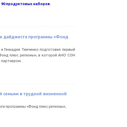
о
90 продуктовых наборов
.
ск дайджеста программы «Фонд
и Геннадия Тимченко подготовил первый
Фонд плюс регионы», в которой АНО СОН
 партнером.
4 семьям в трудной жизненной
ги программы «Фонд плюс регионы»,