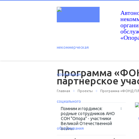
Автон
некомм
орган
обслу
«Опор
Программа «ФО
партнерское уч
Главная
Проекты
Программа «ФОНД ПЛЮ
Помним и гордимся:
родные сотрудников АНО
СОН "Опора" - участники
Великой Отечественной
войны