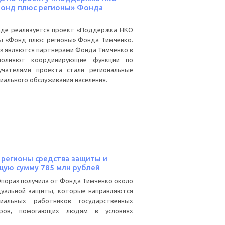
Фонд плюс регионы» Фонда
граде реализуется проект «Поддержка НКО
ы «Фонд плюс регионы» Фонда Тимченко.
» являются партнерами Фонда Тимченко в
полняют координирующие функции по
лучателями проекта стали региональные
иального обслуживания населения.
 регионы средства защиты и
ую сумму 785 млн рублей
«Опора» получила от Фонда Тимченко около
дуальной защиты, которые направляются
альных работников государственных
ров, помогающих людям в условиях