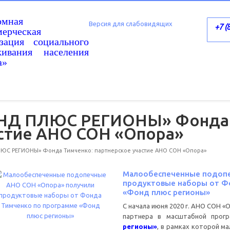
омная
Версия для слабовидящих
+7 (
ерческая
изация социального
живания населения
а»
НД ПЛЮС РЕГИОНЫ» Фонда 
астие АНО СОН «Опора»
С РЕГИОНЫ» Фонда Тимченко: партнерское участие АНО СОН «Опора»
Малообеспеченные подопе
продуктовые наборы от Ф
«Фонд плюс регионы»
С начала июня 2020 г. АНО СОН «
партнера в масштабной прог
регионы»
, в рамках которой м