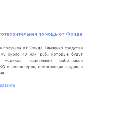
аготворительная помощь от Фонда
» получила от Фонда Тимченко средства
му около 19 млн. руб., которые будут
 медиков, социальных работников
НКО и волонтёров, помогающих людям в
ии.
56239026