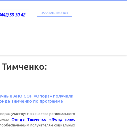
ЗАКАЗАТЬ ЗВОНОК
8442) 59-30-42
Тимченко:
чные АНО СОН «Опора» получили
онда Тимченко по программе
Опора» участвует в качестве регионального
рамме
Фонда Тимченко «Фонд плюс
алообеспеченным получателям социальных