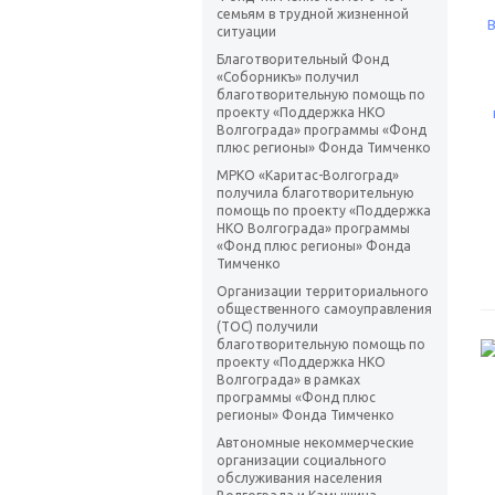
семьям в трудной жизненной
ситуации
Благотворительный Фонд
«Соборникъ» получил
благотворительную помощь по
проекту «Поддержка НКО
Волгограда» программы «Фонд
плюс регионы» Фонда Тимченко
МРКО «Каритас-Волгоград»
получила благотворительную
помощь по проекту «Поддержка
НКО Волгограда» программы
«Фонд плюс регионы» Фонда
Тимченко
Организации территориального
общественного самоуправления
(ТОС) получили
благотворительную помощь по
проекту «Поддержка НКО
Волгограда» в рамках
программы «Фонд плюс
регионы» Фонда Тимченко
Автономные некоммерческие
организации социального
обслуживания населения