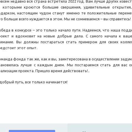
овсем недавно вся страна встретила 2022 год. Вам лучше других извест
а которыми кроются большие свершения, удивительные открытия,
одарком, настоящим чудом станут именно те положительные перемен
то больше всего нуждается в этом. Мы не сомневаемся – вы справитесь!
обеда в конкурсе – это только начало пути. Надеемся, что наша под
роект и вдохновит на новые добрые дела. С самого начала к ваш
нимание. Вы должны постараться стать примером для своих колле
редстоит этот опыт.
оманда фонда так же, как и вы, заинтересована в осуществлении задум
тановилась лучше с каждым днем. Мы постараемся стать для вас 
еализации проекта. Пришло время действовать!..
 добрый путь, все только начинается!