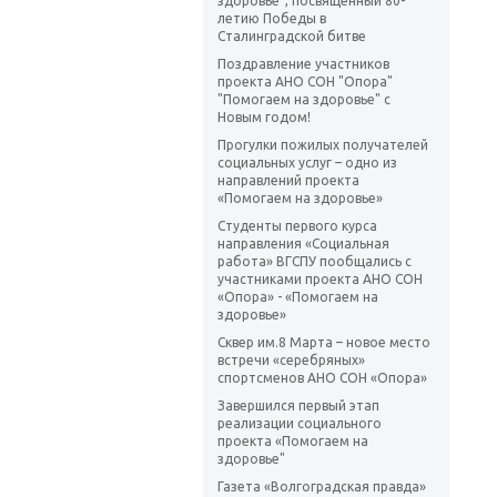
здоровье", посвященный 80-
летию Победы в
Сталинградской битве
Поздравление участников
проекта АНО СОН "Опора"
"Помогаем на здоровье" с
Новым годом!
Прогулки пожилых получателей
социальных услуг – одно из
направлений проекта
«Помогаем на здоровье»
Студенты первого курса
направления «Социальная
работа» ВГСПУ пообщались с
участниками проекта АНО СОН
«Опора» - «Помогаем на
здоровье»
Сквер им.8 Марта – новое место
встречи «серебряных»
спортсменов АНО СОН «Опора»
Завершился первый этап
реализации социального
проекта «Помогаем на
здоровье"
Газета «Волгоградская правда»