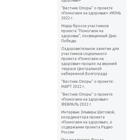
здоровье»
"Вестник Опоры" о проекте
«Помогаем на здоровье»: ИЮНЬ
2022 г.
Марш-бросок участников
проекта "Помогаем на
здоровье", посвященный Дню
Победы
Оздоровительное занятие для
участников социального
проекта «Помогаем на
здоровье» прошло на верхней
террасе Центральной
набережной Волгограда
"Вестник Опоры" о проекте:
МАРТ 2022 г.
"Вестник Опоры" о проекте
«Помогаем на здоровье»:
ФЕВРАЛЬ 2022 г.
Интервью Эльвиры Шитовой,
координатора проекта
«Помогаем на здоровье», о
содержании проекта Радио
России
При поддержке Фонда