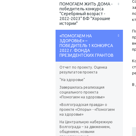
С
ПОМОГАЕМ ЖИТЬ ДОМА -
з
победитель конкурса
"Серебряный возраст -
п
2022-2023" БФ "Хорошие
к
истории"
П
«ПОМОГАЕМ НА
п
ЗДОРОВЬЕ» –
в
ПОБЕДИТЕЛЬ 1 КОНКУРСА
п
2022 г. ФОНДА
ПРЕЗИДЕНТСКИХ ГРАНТОВ
К
с
Отчет по проекту. Оценка
результатов проекта
р
"На здоровье"
В
Завершилась реализация
социального проекта
«Помогаем на здоровье»
«Волгоградская правда» о
проекте «Опоры» - «Помогаем
на здоровье»
На Центральную набережную
Волгограда – за движением,
общением, новыми