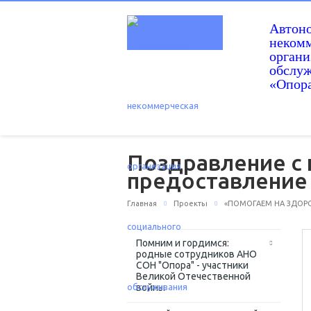
Автон
некомм
орган
обслу
«Опор
Поздравление с 
предоставление
Главная
Проекты
«ПОМОГАЕМ НА ЗДОРОВ
Помним и гордимся:
родные сотрудников АНО
СОН "Опора" - участники
Великой Отечественной
войны