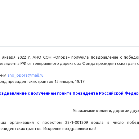
3 января 2022 г. АНО СОН «Опора» получила поздравление с победо
резидента РФ от генерального директора Фонда президентских грантов
ому:
ano_opora@mail.ru
онд президентских грантов 13 января, 19:17
оздравление с получением гранта Президента Российской Феде
Уважаемые коллеги, дорогие друз
аша организация с проектом 22-1-001209 вошла в число побед
резидентских грантов. Искренне поздравляем вас!