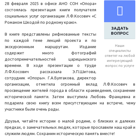
28 февраля 2025 в офисе АНО СОН «Опора»
состоялась презентация книги получателя
социальных услуг организации Л.Ф.Косович «С
Романом Шкодой по родному краю».
ЗАДАТЬ
ВОПРОС
В книге представлены рифмованные тексты
по каждой теме лекций проекта и по
Наши
экскурсионным маршрутам. Издание
специалисты
содержит много фотографий
ответят на любой
достопримечательностей царицынского
интересующий
времени. В ходе презентации о труде
вопрос по услуге
Л.Ф.Косович рассказала Э.П.Шитова,
сотрудник «Опоры». Г.А.Булгакова, директор
организации, отметила огромный вклад Л.Ф.Косович в
просвещение жителей города в области краеведения, сохранение
исторической памяти. Затем выступила Любовь Францевна и
подарила свою книгу всем присутствующим на встрече, чему
участники были очень рады.
Друзья, читайте истории о малой родине, о близких и далеких
предках, о замечательных людях, которые прославили наш край и
служили людям. Сохраним историческую память вместе!