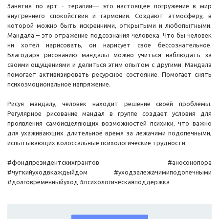
Занятия по арт - терапии— это настоящее погружение в мир
внутреннего спокойствия и гармонии. Создают атмосферу, в
которой можно быть искренними, открытыми и любопытными.
Мандала – это отражение подсознания человека. Что бы человек
ни хотел нарисовать, он нарисует свое бессознательное.
Благодаря рисованию мандалы можно учиться наблюдать за
своими ощущениями и делиться этим опытом с другими. Мандала
помогает активизировать ресурсное состояние. Помогает снять
психоэмоциональное напряжение.
Рисуя мандалу, человек находит решение своей проблемы.
Регулярное рисование мандал в группе создает условия для
проявления самоисцеляющих возможностей психики, что важно
для ухаживающих длительное время за лежачими подопечными,
испытывающих колоссальные психологические трудности.
#фондпрезидентскихгрантов #аносонопора
#чуткийуходвкаждыйдом #уходзалежачимиподопечными
#долговременныйуход #психологическаяподдержка