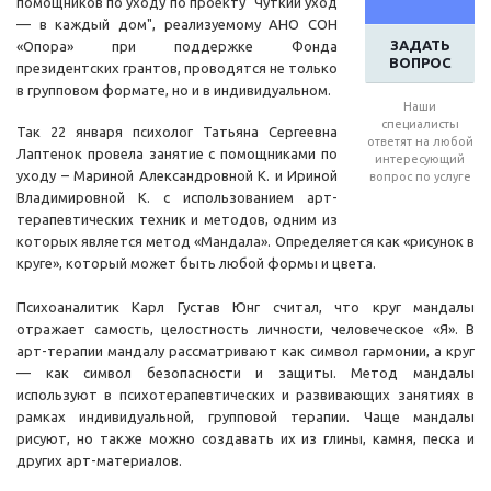
помощников по уходу по проекту "Чуткий уход
— в каждый дом", реализуемому АНО СОН
ЗАДАТЬ
«Опора» при поддержке Фонда
ВОПРОС
президентских грантов, проводятся не только
в групповом формате, но и в индивидуальном.
Наши
специалисты
Так 22 января психолог Татьяна Сергеевна
ответят на любой
Лаптенок провела занятие с помощниками по
интересующий
уходу – Мариной Александровной К. и Ириной
вопрос по услуге
Владимировной К. с использованием арт-
терапевтических техник и методов, одним из
которых является метод «Мандала». Определяется как «рисунок в
круге», который может быть любой формы и цвета.
Психоаналитик Карл Густав Юнг считал, что круг мандалы
отражает самость, целостность личности, человеческое «Я». В
арт-терапии мандалу рассматривают как символ гармонии, а круг
— как символ безопасности и защиты. Метод мандалы
используют в психотерапевтических и развивающих занятиях в
рамках индивидуальной, групповой терапии. Чаще мандалы
рисуют, но также можно создавать их из глины, камня, песка и
других арт-материалов.