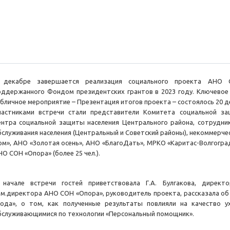
 декабре завершается реализация социального проекта АНО 
оддержанного Фондом президентских грантов в 2023 году. Ключевое
убличное мероприятие – Презентация итогов проекта – состоялось 20 д
частниками встречи стали представители Комитета социальной за
ентра социальной защиты населения Центрального района, сотрудни
бслуживания населения (Центральный и Советский районы), некоммерче
ом», АНО «Золотая осень», АНО «БлагоДать», МРКО «Каритас-Волгоград
О СОН «Опора» (более 25 чел.).
 начале встречи гостей приветствовала Г.А. Булгакова, дирек
ам.директора АНО СОН «Опора», руководитель проекта, рассказала об
хода», о том, как полученные результаты повлияли на качество 
бслуживающимися по технологии «Персональный помощник».