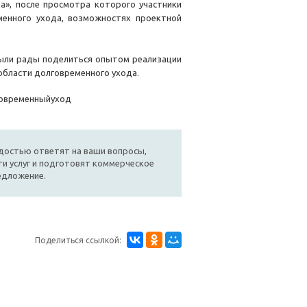
а», после просмотра которого участники
менного ухода, возможностях проектной
ыли рады поделиться опытом реализации
области долговременного ухода.
говременныйуход
достью ответят на ваши вопросы,
и услуг и подготовят коммерческое
едложение.
Поделиться ссылкой: