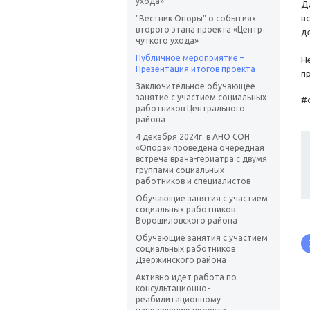
ухода»
Д
в
"Вестник Опоры" о событиях
второго этапа проекта «Центр
д
чуткого ухода»
Публичное мероприятие –
Н
Презентация итогов проекта
п
Заключительное обучающее
занятие с участием социальных
#
работников Центрального
района
4 декабря 2024г. в АНО СОН
«Опора» проведена очередная
встреча врача-гериатра с двумя
группами социальных
работников и специалистов
Обучающие занятия с участием
социальных работников
Ворошиловского района
Обучающие занятия с участием
социальных работников
Дзержинского района
Активно идет работа по
консультационно-
реабилитационному