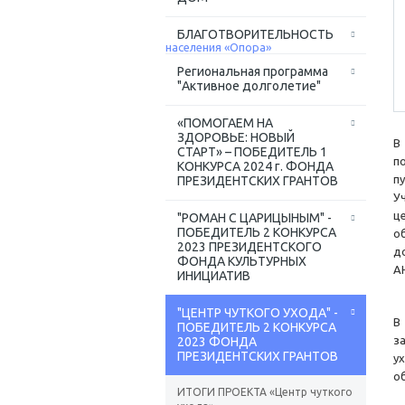
БЛАГОТВОРИТЕЛЬНОСТЬ
Региональная программа
"Активное долголетие"
«ПОМОГАЕМ НА
ЗДОРОВЬЕ: НОВЫЙ
В
СТАРТ» – ПОБЕДИТЕЛЬ 1
п
КОНКУРСА 2024 г. ФОНДА
п
ПРЕЗИДЕНТСКИХ ГРАНТОВ
У
ц
"РОМАН С ЦАРИЦЫНЫМ" -
ПОБЕДИТЕЛЬ 2 КОНКУРСА
о
2023 ПРЕЗИДЕНТСКОГО
д
ФОНДА КУЛЬТУРНЫХ
АН
ИНИЦИАТИВ
"ЦЕНТР ЧУТКОГО УХОДА" -
В
ПОБЕДИТЕЛЬ 2 КОНКУРСА
з
2023 ФОНДА
ПРЕЗИДЕНТСКИХ ГРАНТОВ
у
о
ИТОГИ ПРОЕКТА «Центр чуткого