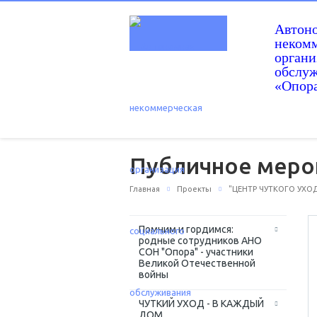
Автон
некомм
орган
обслу
«Опор
Публичное мероп
Главная
Проекты
"ЦЕНТР ЧУТКОГО УХОД
Помним и гордимся:
родные сотрудников АНО
СОН "Опора" - участники
Великой Отечественной
войны
ЧУТКИЙ УХОД - В КАЖДЫЙ
ДОМ