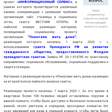
ВОПРОС
проект
«ИНФОРМАЦИОННЫЙ СЕРВИС»
, в
рамках которого проектируются различные
Наши
каналы коммуникации с целевыми группами
специалисты
организации: сайт, страницы в социальных
ответят на любой
сетях, газета ВЕСТНИК ОПОРЫ. В
интересующий
майском номере размещен материал,
вопрос по услуге
посвященный социальному проекту
организации
"Помогаем жить дома"
,
реализация которого началась 1 марта 2020 г. с
использованием
гранта Президента РФ на развитие
гражданского общества, предоставленного Фондом
президентских грантов.
Заявка № 20-1-014790 по грантовому
направлению: социальное обслуживание, социальная поддержка и
защита граждан.
Материал о реализации проекта «Помогаем жить дома» размещен
на второй полосе майского выпуска газеты.
Реализация проекта началась 1 марта 2020 г. За это время в
квартирах более 100 пожилых людей установлены поручни: в
ванной комнате, чтобы было доступно и безопасно пользоваться
ванной, около унитазов; в коридоре, проходных комнатах (по
ходу движения) или даже в спальной комнате, чтобы легче было