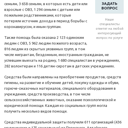
ЗАДАТЬ
семьям, 3 658 семьям, в которых есть дети или
ВОПРОС
взрослые с ОВЗ, 1 294 семьям с детьми или
пожилыми родственниками, которые
Наши
потеряли источник дохода в период борьбы с
специалисты
коронавирусом, и иным группам.
ответят на любой
интересующий
Также помощь была оказана 2 123 одиноким
вопрос по услуге
людям с ОВЗ, 5 962 людям пожилого возраста,
816 людям из скрытых уязвимых групп, в том
числе мигрантам, бездомным, иностранным гражданам, не
успевшим выехать на родину, 1 680 специалистам в учреждениях,
282 волонтерам и 116 детям-сиротам в детских учреждениях.
Средства были направлены на приобретение продуктов, средств
гигиены, на развитие и обучение детей, покупку одежды и обуви,
горюче-смазочных материалов, специального оборудования в
учреждения, средств производства, в том числе
сельскохозяйственных животных, оказание психологической и
юридической помощи. Каждая из социальных групп могла
получить несколько видов помощи.
Средства индивидуальной защиты получили 611 организаций (436
медицинских и 175 социальных) из Пермского, Алтайского,