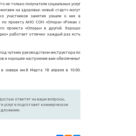
 это не только получатели социальных услуг
могаем на здоровье: новый старт» могут
ко участников занятия узнали о них в
ы по проекту АНО СОН «Опора» «Роман с
ого проекта «Опоры» в другой. Хорошо
дио» работает отлично: каждый раз есть
 под чутким руководством инструктора по
ов и хорошее настроение вам обеспечены!
 сквере им.8 Марта 18 апреля в 10.00.
достью ответят на ваши вопросы,
и услуг и подготовят коммерческое
едложение.