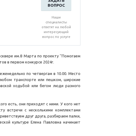
ЗАДАТЬ
ВОПРОС
Наши
специалисты
ответят на любой
интересующий
вопрос по услуге
сквере им.8 Марта по проекту ''Помогаем
ов в первом конкурсе 2024г.
еженедельно по четвергам в 10.00. Место
 любом транспорте или пешком, широкие
авской ходьбой или бегом люди разного
ого есть, они приходят с ними. У кого нет
сту встречи с несколькими комплектами
риветствуем друг друга, разбираем палки,
ской культуре Елена Павловна начинает