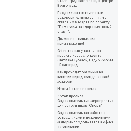
Сталинградской битве, в центре
Волгограда
Продолжаются групповые
оздоровительные занятия в
сквере им.8 Марта по проекту
''Помогаем на здоровье: новый
старт'',
Движение – наших сил
приумножение!
Об интервью участников
проекта корреспонденту
Светлане Гусевой, Радио России
- Волгоград
Как проходит разминка на
занятии перед скандинавской
ходьбой
Итоги 1 этапа проекта
2 этап проекта.
Оздоровительные мероприятия
для сотрудников "Опоры"
Оздоровительная работа с
сотрудниками и подопечными
«Опоры» продолжается в офисе
организации