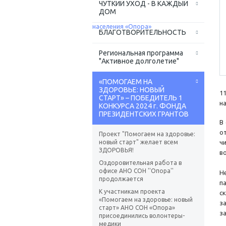
ЧУТКИЙ УХОД - В КАЖДЫЙ
ДОМ
БЛАГОТВОРИТЕЛЬНОСТЬ
Региональная программа
"Активное долголетие"
«ПОМОГАЕМ НА
ЗДОРОВЬЕ: НОВЫЙ
1
СТАРТ» – ПОБЕДИТЕЛЬ 1
н
КОНКУРСА 2024 г. ФОНДА
ПРЕЗИДЕНТСКИХ ГРАНТОВ
В
о
Проект "Помогаем на здоровье:
новый старт" желает всем
ч
ЗДОРОВЬЯ!
в
Оздоровительная работа в
офисе АНО СОН ''Опора''
Н
продолжается
п
К участникам проекта
с
«Помогаем на здоровье: новый
з
старт» АНО СОН «Опора»
з
присоединились волонтеры-
медики