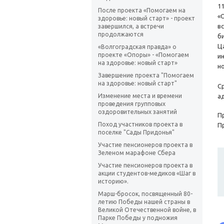
11
После проекта «Помогаем на
«
здоровье: новый старт» - проект
в
завершился, а встречи
продолжаются
б
Ц
«Волгоградская правда» о
проекте «Опоры» - «Помогаем
и
на здоровье: новый старт»
н
Завершение проекта "Помогаем
на здоровье: новый старт"
С
Изменение места и времени
а
проведения групповых
оздоровительных занятий
П
Поход участников проекта в
П
поселке "Сады Придонья"
Участие пенсионеров проекта в
Зеленом марафоне Сбера
Участие пенсионеров проекта в
акции студентов-медиков «Шаг в
историю».
Марш-бросок, посвященный 80-
летию Победы нашей страны в
Великой Отечественной войне, в
Парке Победы у подножия