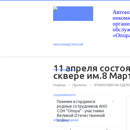
Автон
некомм
орган
обслу
«Опор
11 апреля состо
сквере им.8 Мар
Главная
Проекты
«ПОМОГАЕМ НА ЗДОРОВ
Помним и гордимся:
родные сотрудников АНО
СОН "Опора" - участники
Великой Отечественной
войны