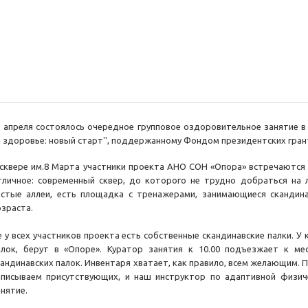
1 апреля состоялось очередное групповое оздоровительное занятие в 
а здоровье: новый старт'', поддержанному Фондом президентских грант
 сквере им.8 Марта участники проекта АНО СОН «Опора» встречаются 
тличное: современный сквер, до которого не трудно добраться на
истые аллеи, есть площадка с тренажерами, занимающиеся скандин
озраста.
е у всех участников проекта есть собственные скандинавские палки. У к
алок, берут в «Опоре». Куратор занятия к 10.00 подъезжает к ме
кандинавских палок. Инвентаря хватает, как правило, всем желающим. П
аписываем присутствующих, и наш инструктор по адаптивной физиче
анятие.