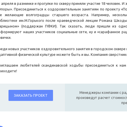
 апреля в разминке и прогулке по скверу приняли участие 18 человек. И
Опоры». Присоединиться к оздоровительным занятиям по проекту «По
се желающие волгоградцы старшего возраста. Например, несколь
иблиотеке им.М.Горького после краеведческой лекции Романа Шкод
арицыном» (поддержан ПФКИ). Так сказать, люди пришли из одн
нформируют наших участников социальные сети, ну и «сарафанное ра
овички.
реди новых участников оздоровительного занятия в городском сквере
даптивной физической культуре можете быть и вы. Компания сверстник
риглашаем любителей скандинавской ходьбы присоединиться к нам в
риходите!
Менеджеры компании с ра
ЗАКАЗАТЬ ПРОЕКТ
произведут расчет стоимост
пр