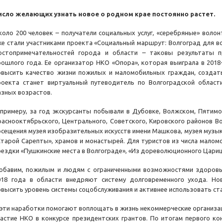
исло желающих узнать новое о родном крае постоянно растет.
коло 200 человек – получатели социальных услуг, «серебряные» воло
же стали участниками проекта «Социальный маршрут: Волгоград для всех
остопримечательностей города и области – таковы результаты 
рошлого года. Ее организатор НКО «Опора», которая выиграла в 2018-
овысить качество жизни пожилых и маломобильных граждан, создать
роекта станет виртуальный путеводитель по Волгоградской области
азных возрастов.
 примеру, за год экскурсанты побывали в Дубовке, Волжском, Пятим
раснооктябрьского, Центрального, Советского, Кировского районов В
осещения музея изобразительных искусств имени Машкова, музея музык
Старой Сарепты», храмов и монастырей. Для туристов из числа малом
оездки «Пушкинские места в Волгограде», «Из дореволюционного Цариц
обавим, пожилым и людям с ограниченными возможностями здоровья
018 года в области внедряют систему долговременного ухода. Н
овысить уровень системы соцобслуживания и активнее использовать с
 эти наработки помогают воплощать в жизнь некоммерческие организац
частие НКО в конкурсе президентских грантов. По итогам первого ко