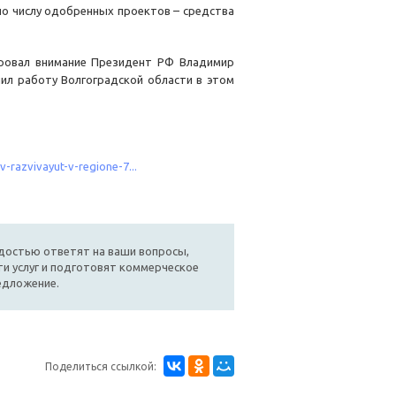
 по числу одобренных проектов – средства
ровал внимание Президент РФ Владимир
ил работу Волгоградской области в этом
-razvivayut-v-regione-7...
достью ответят на ваши вопросы,
и услуг и подготовят коммерческое
едложение.
Поделиться ссылкой: