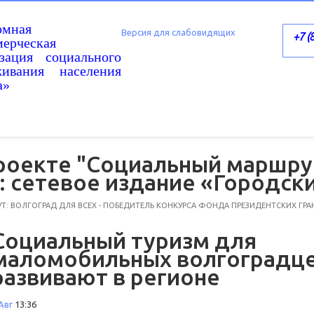
омная
Версия для слабовидящих
+7 (
ерческая
изация социального
живания населения
а»
роекте "Социальный маршру
И: сетевое издание «Городск
: ВОЛГОГРАД ДЛЯ ВСЕХ - ПОБЕДИТЕЛЬ КОНКУРСА ФОНДА ПРЕЗИДЕНТСКИХ ГРА
Социальный туризм для
маломобильных волгоградц
развивают в регионе
Авг
13:36