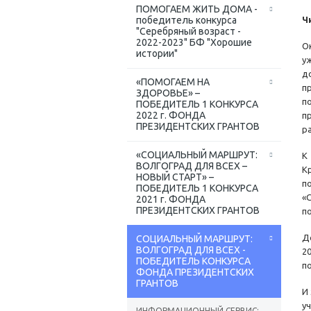
ПОМОГАЕМ ЖИТЬ ДОМА -
победитель конкурса
Ч
"Серебряный возраст -
2022-2023" БФ "Хорошие
О
истории"
у
д
«ПОМОГАЕМ НА
п
ЗДОРОВЬЕ» –
п
ПОБЕДИТЕЛЬ 1 КОНКУРСА
2022 г. ФОНДА
п
ПРЕЗИДЕНТСКИХ ГРАНТОВ
р
«СОЦИАЛЬНЫЙ МАРШРУТ:
К
ВОЛГОГРАД ДЛЯ ВСЕХ –
К
НОВЫЙ СТАРТ» –
п
ПОБЕДИТЕЛЬ 1 КОНКУРСА
«
2021 г. ФОНДА
ПРЕЗИДЕНТСКИХ ГРАНТОВ
п
Д
СОЦИАЛЬНЫЙ МАРШРУТ:
ВОЛГОГРАД ДЛЯ ВСЕХ -
2
ПОБЕДИТЕЛЬ КОНКУРСА
п
ФОНДА ПРЕЗИДЕНТСКИХ
ГРАНТОВ
И
у
ИНФОРМАЦИОННЫЙ СЕРВИС: