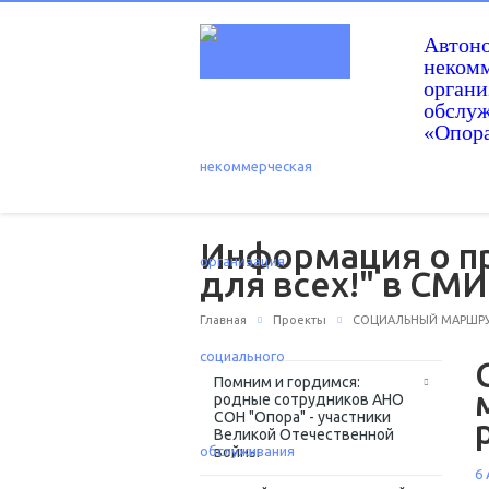
Автон
некомм
орган
обслу
«Опор
Информация о п
для всех!" в СМ
Главная
Проекты
СОЦИАЛЬНЫЙ МАРШРУТ
Помним и гордимся:
родные сотрудников АНО
СОН "Опора" - участники
Великой Отечественной
войны
6 