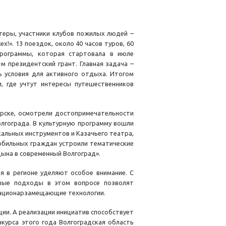
нтеры, участники клубов пожилых людей –
!». 13 поездок, около 40 часов туров, 60
программы, которая стартовала в июле
м президентский грант. Главная задача –
 условия для активного отдыха. Итогом
, где учтут интересы путешественников
орске, осмотрели достопримечательности
олгограда. В культурную программу вошли
альных инструментов и Казачьего театра,
обильных граждан устроили тематические
ына в современный Волгоград».
 в регионе уделяют особое внимание. С
овые подходы в этом вопросе позволят
тационарзамещающие технологии.
ии. А реализации инициатив способствует
нкурса этого года Волгоградская область