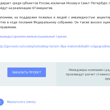
идирует среди субъектов России, исключая Москву и Санкт-Петербург,
ойдут на реализацию 67 инициатив.
апомним, на поддержке пожилых и людей с инвалидностью акценти
утин в ходе послания Федеральному собранию. Он также высоко оцен
аправлении.
нвалиды
туризм
пожилые
социальный туризм
tp://gorvesti.ru/society/sotsialnyy-turizm-dlya-malomobilnykh-volgogradtsev
Менеджеры компании с ра
ЗАКАЗАТЬ ПРОЕКТ
произведут расчет стоимост
пр
Вернуться к списку