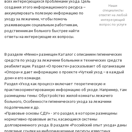
всех интересующихся проблемами ухода. Цель
Наши
создания этого информационного ресурса –
специалисты
аккумулировать полезную информацию по
ответят на любой
уходу за лежачими, чтобы помочь
интересующий
ухаживающим социальным работникам,
вопрос по услуге
родственникам больного быстрее найти
ответы на интересующие их вопросы.
В разделе «Меню» размещен Каталог с описанием гигиенических
средств по уходу за лежачими больными и технических средств
реабилитации. Раздел «О проекте» рассказывает об организации
«Опора» и дает информацию о проекте «Чуткий уход – в каждый
дом» и его команде.
Раздел «Уход как процесс» включает теоретическую и
практикоориентированную информацию об уходе. Например, там
размещены темы: Обустройство жилой комнаты лежачего
больного, Особенности гигиенического ухода за лежачими
подопечными и др.
«Правовые основы СДУ» - это раздел, в котором размещены
нормативно-правовые акты, касающиеся системы
долговременного ухода. В разделе «Российский опыт ухода» даны
полезные ссылки на информационные ресурсы известных