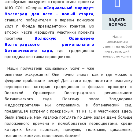
автобусная экскурсия второго этапа проекта
АНО СОН «Опора»
«Социальный маршрут:
Волгоград для всех – новый старт»
,
ЗАДАТЬ
ставшего победителем в первом конкурсе
ВОПРОС
2021 г. Фонда президентских грантов. Во
второй части маршрута участники проекта
Наши
посетили
Волжскую Оранжерею
специалисты
Волгоградского регионального
ответят на любой
ботанического сада
, где традиционно
интересующий
проходила выставка первоцветов.
вопрос по услуге
Наши получатели социальных услуг – уже
опытные экскурсанты! Они точно знают, как и где можно в
феврале приблизить весну! Для этого надо посетить выставку
первоцветов, которая традиционно в феврале проходит в
Волжской Оранжерее Волгоградского регионального
ботанического сада. Поэтому после Зоодворика
«Гидростроителя» мы отправились в ботанический сад,
предвкушая встречу с прекрасным. 11 из 15-и участников здесь
были впервые. Нам удалось погулять по двум залам даже больше
положенного времени и полюбоваться первоцветами, среди
которых были нарциссы, примулы, тюльпаны, цикламены,
гиацинты, крокусы, прострелы, фрезия!