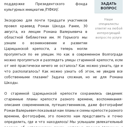
ЗАДАТЬ
поддержке Президентского фонда
ВОПРОС
культурных инициатив /ПФКИ/.
Наши
Экскурсию для почти тридцати участников
специалисты
провел краевед Роман Шкода. Ранее, 30
ответят на любой
августа, из лекции Романа Валерьевича в
интересующий
областной библиотеке им. М Горького мы
вопрос по услуге
узнали о возникновении и развитии
Царицынской крепости, а теперь могли
прогуляться по ее улицам. Но как в современном Волгограде
можно прогуляться и разглядеть улицы старинной крепости, если
от неё практически ничего не осталось? Как можно узнать, где и
что располагалось? Как можно узнать об этом, не увидев все
собственными глазами? Задача сложная, но не для Романа
Шкоды.
О старинной Царицынской крепости сохранились сведения:
старинные планы крепости разного времени, воспоминания-
описания современников, путешественников, даже фотографии!
Роман Валерьевич показывал нам планы и схемы крепости разного
времени, фотографии, это помогло нам представить и точно
определить, где и что находилось! Мы услышали увлекательный