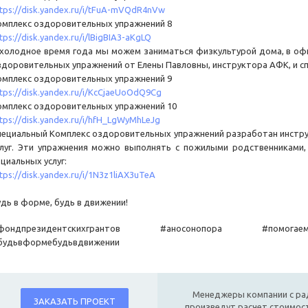
tps://disk.yandex.ru/i/tFuA-mVQdR4nVw
омплекс оздоровительных упражнений 8
tps://disk.yandex.ru/i/lBigBIA3-aKgLQ
 холодное время года мы можем заниматься физкультурой дома, в офи
здоровительных упражнений от Елены Павловны, инструктора АФК, и с
омплекс оздоровительных упражнений 9
tps://disk.yandex.ru/i/KcCjaeUoOdQ9Cg
омплекс оздоровительных упражнений 10
tps://disk.yandex.ru/i/hfH_LgWyMhLeJg
пециальный Комплекс оздоровительных упражнений разработан инстр
слуг. Эти упражнения можно выполнять с пожилыми родственниками,
циальных услуг:
tps://disk.yandex.ru/i/1N3z1liAX3uTeA
удь в форме, будь в движении!
фондпрезидентскихгрантов #аносонопора #помогаем
будьвформебудьвдвижении
Менеджеры компании с ра
ЗАКАЗАТЬ ПРОЕКТ
произведут расчет стоимост