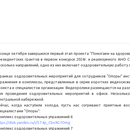
 конце октября завершился первый этап проекта ''Помогаем на здоров
резидентских грантов в первом конкурсе 2024г. и реализуемого АНО С
есколько направлений, одно из них включает оздоровительную работу 
 рамках оздоровительных мероприятий для сотрудников "Опоры" ин
пражнения в комплексы, представленные в серии коротких видеосюж
роекта и специалистов организации. Видеоролики размещаются на раз
ля проведения оздоровительных мероприятий в офисе. Нескольк
ентральной набережной.
ейчас, когда наступили холода, пусть нас согревают приятные во
пециалистами "Опоры":
омплекс оздоровительных упражнений 6
ttps://disk.yandex.ru/i/ST4p_Cbx9G7Omg
омплекс оздоровительных упражнений 7