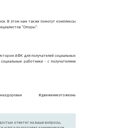
се. В этом нам также помогут комплексы
пециалистов "Опоры":
уктором АФК для получателей социальных
 социальные работники - с получателями
наздоровье #движениеэтожизнь
достью ответят на ваши вопросы,
и услуг и подготовят коммерческое