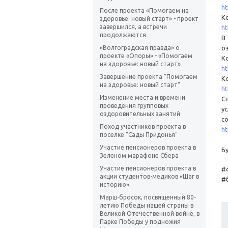
ht
После проекта «Помогаем на
К
здоровье: новый старт» - проект
завершился, а встречи
ht
продолжаются
В
«Волгоградская правда» о
о
проекте «Опоры» - «Помогаем
К
на здоровье: новый старт»
ht
Завершение проекта "Помогаем
К
на здоровье: новый старт"
ht
Изменение места и времени
С
проведения групповых
у
оздоровительных занятий
со
Поход участников проекта в
ht
поселке "Сады Придонья"
Участие пенсионеров проекта в
Б
Зеленом марафоне Сбера
Участие пенсионеров проекта в
#
акции студентов-медиков «Шаг в
#
историю».
Марш-бросок, посвященный 80-
летию Победы нашей страны в
Великой Отечественной войне, в
Парке Победы у подножия