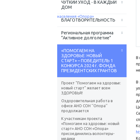
ЧУТКИЙ УХОД - В КАЖДЫЙ
ДОМ
БЛАГОТВОРИТЕЛЬНОСТЬ
Региональная программа
"Активное долголетие"
«ПОМОГАЕМ НА
ЗДОРОВЬЕ: НОВЫЙ
В
СТАРТ» – ПОБЕДИТЕЛЬ 1
п
КОНКУРСА 2024 г. ФОНДА
н
ПРЕЗИДЕНТСКИХ ГРАНТОВ
В
Проект "Помогаем на здоровье:
новый старт" желает всем
у
ЗДОРОВЬЯ!
п
д
Оздоровительная работа в
офисе АНО СОН ''Опора''
Ц
продолжается
С
К участникам проекта
с
«Помогаем на здоровье: новый
К
старт» АНО СОН «Опора»
h
присоединились волонтеры-
К
медики