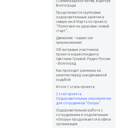
Сталинградской битве, в центре
Волгограда
Продолжаются групповые
оздоровительные занятия в
сквере им.8 Марта по проекту
''Помогаем на здоровье: новый
старт'',
Движение – наших сил
приумножение!
Об интервью участников
проекта корреспонденту
Светлане Гусевой, Радио России
- Волгоград
Как проходит разминка на
занятии перед скандинавской
ходьбой
Итоги 1 этапа проекта
2 этап проекта.
Оздоровительные мероприятия
для сотрудников "Опоры"
Оздоровительная работа с
сотрудниками и подопечными
«Опоры» продолжается в офисе
организации