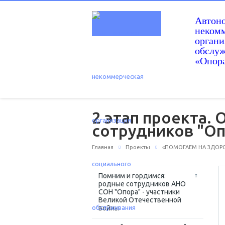
Автон
некомм
орган
обслу
«Опор
2 этап проекта.
сотрудников "О
Главная
Проекты
«ПОМОГАЕМ НА ЗДОРОВ
Помним и гордимся:
родные сотрудников АНО
СОН "Опора" - участники
Великой Отечественной
войны