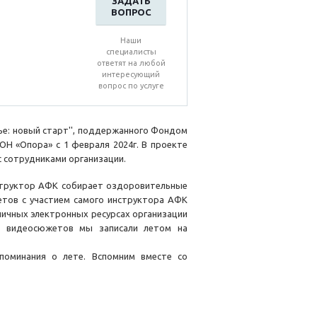
ЗАДАТЬ
ВОПРОС
Наши
специалисты
ответят на любой
интересующий
вопрос по услуге
ье: новый старт'', поддержанного Фондом
ОН «Опора» с 1 февраля 2024г. В проекте
с сотрудниками организации.
структор АФК собирает оздоровительные
етов с участием самого инструктора АФК
личных электронных ресурсах организации
о видеосюжетов мы записали летом на
споминания о лете. Вспомним вместе со