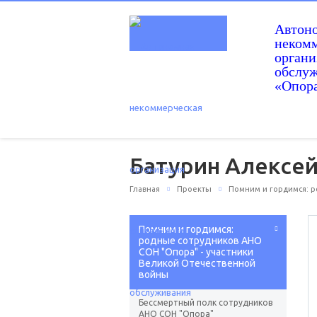
Автон
некомм
орган
обслу
«Опор
Батурин Алексей
Главная
Проекты
Помним и гордимся: р
Помним и гордимся:
родные сотрудников АНО
СОН "Опора" - участники
Великой Отечественной
войны
Бессмертный полк сотрудников
АНО СОН "Опора"