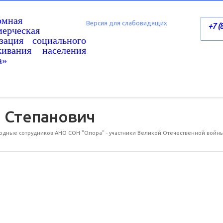
омная
Версия для слабовидящих
+7 (
ерческая
изация социального
живания населения
а»
 Степанович
одные сотрудников АНО СОН "Опора" - участники Великой Отечественной войн