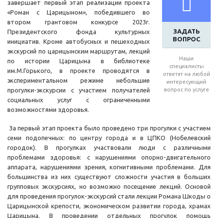
завершает первый этап реализации проекта
«Роман с Царицыном», победившего во
втором грантовом конкурсе 2023г.
ЗАДАТЬ
Президентского фонда культурных
ВОПРОС
инициатив. Кроме автобусных и пешеходных
экскурсий по царицынским маршрутам, лекций
Наши
по истории Царицына в библиотеке
специалисты
им.М.Горького, в проекте проводятся в
ответят на любой
экспериментальном режиме небольшие
интересующий
прогулки-экскурсии с участием получателей
вопрос по услуге
социальных услуг с ограниченными
возможностями здоровья.
За первый этап проекта было проведено три прогулки с участием
семи подопечных: по центру города и в ЦПКО (Нобелевский
городок). В прогулках участвовали люди с различными
проблемами здоровья: с нарушениями опорно-двигательного
аппарата, нарушениями зрения, когнитивными проблемами. Для
большинства из них существуют сложности участия в больших
групповых экскурсиях, но возможно посещение лекций. Основой
для проведения прогулок-экскурсий стали лекции Романа Шкоды о
Царицынской крепости, экономическом развитии города, храмах
Царицына. В проведении отдельных прогулок помощь