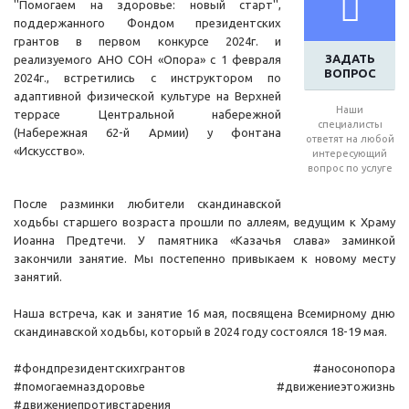
''Помогаем на здоровье: новый старт'',
поддержанного Фондом президентских
грантов в первом конкурсе 2024г. и
ЗАДАТЬ
реализуемого АНО СОН «Опора» с 1 февраля
ВОПРОС
2024г., встретились с инструктором по
адаптивной физической культуре на Верхней
Наши
террасе Центральной набережной
специалисты
(Набережная 62-й Армии) у фонтана
ответят на любой
«Искусство».
интересующий
вопрос по услуге
После разминки любители скандинавской
ходьбы старшего возраста прошли по аллеям, ведущим к Храму
Иоанна Предтечи. У памятника «Казачья слава» заминкой
закончили занятие. Мы постепенно привыкаем к новому месту
занятий.
Наша встреча, как и занятие 16 мая, посвящена Всемирному дню
скандинавской ходьбы, который в 2024 году состоялся 18-19 мая.
#фондпрезидентскихгрантов #аносонопора
#помогаемназдоровье #движениеэтожизнь
#движениепротивстарения