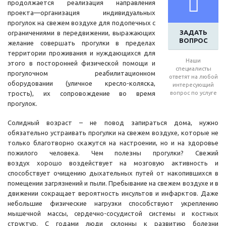
продолжается реализация направления
проекта—организация индивидуальных
прогулок на свежем воздухе для подопечных с
ЗАДАТЬ
ограничениями в передвижении, выражающих
ВОПРОС
желание совершать прогулки в пределах
территории проживания и нуждающихся для
Наши
этого в посторонней физической помощи и
специалисты
прогулочном реабилитационном
ответят на любой
оборудовании (уличное кресло-коляска,
интересующий
трость), их сопровождение во время
вопрос по услуге
прогулок.
Солидный возраст – не повод запираться дома, нужно
обязательно устраивать прогулки на свежем воздухе, которые не
только благотворно скажутся на настроении, но и на здоровье
пожилого человека. Чем полезны прогулки? Свежий
воздух хорошо воздействует на мозговую активность и
способствует очищению дыхательных путей от накопившихся в
помещении загрязнений и пыли. Пребывание на свежем воздухе и в
движении сокращает вероятность инсультов и инфарктов. Даже
небольшие физические нагрузки способствуют укреплению
мышечной массы, сердечно-сосудистой системы и костных
структур. С годами люди склонны к развитию болезни