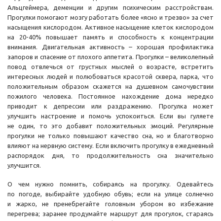
Альцгеймера, деменции и другим психическим расстройствам.
Прогулки помогают мозгу работать более «ясно и трезво» за счет
насыщения кислородом. Активное насыщение клеток кислородом
на 20-40% повышает память и способность к концентрации
внимания. Двигательная активность – хорошая профилактика
запоров и спасение от плохого аппетита. Прогулки – великолепный
повод отвлечься от грустных мыслей о возрасте, встретить
интересных людей и полюбоваться красотой сквера, парка, что
положительным образом скажется на душевном самочувствии
пожилого человека. Постоянное нахождение дома нередко
приводит к депрессии или раздражению. Прогулка может
улучшить настроение и помочь успокоиться. Если вы гуляете
не один, то это добавит положительных эмоций. Регулярные
прогулки не только повышают качество сна, но и благотворно
влияют на нервную систему. Если включить прогулку в ежедневный
распорядок дня, то продолжительность сна значительно
улучшится.
О чем нужно помнить, собираясь на прогулку. Одевайтесь
по погоде, выбирайте удобную обувь; если на улице солнечно
и жарко, не пренебрегайте головным убором во избежание
перегрева; заранее продумайте маршрут для прогулок, стараясь