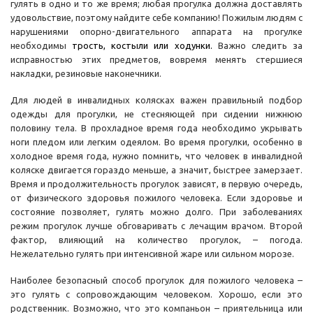
гулять в одно и то же время; любая прогулка должна доставлять
удовольствие, поэтому найдите себе компанию! Пожилым людям с
нарушениями опорно-двигательного аппарата на прогулке
необходимы
трость
, костыли или
ходунки
.
Важно следить за
исправностью этих предметов, вовремя менять стершиеся
накладки, резиновые наконечники.
Для людей в инвалидных колясках важен правильный подбор
одежды для прогулки, не стесняющей при сидении нижнюю
половину тела. В прохладное время года необходимо укрывать
ноги пледом или легким одеялом. Во время прогулки, особенно в
холодное время года, нужно помнить, что человек в инвалидной
коляске двигается гораздо меньше, а значит, быстрее замерзает.
Время и продолжительность прогулок зависят, в первую очередь,
от физического здоровья пожилого человека. Если здоровье и
состояние позволяет, гулять можно долго. При заболеваниях
режим прогулок лучше обговаривать с лечащим врачом. Второй
фактор, влияющий на количество прогулок, – погода.
Нежелательно гулять при интенсивной жаре или сильном морозе.
Наиболее безопасный способ прогулок для пожилого человека –
это гулять с сопровождающим человеком. Хорошо, если это
родственник. Возможно, что это компаньон – приятельница или