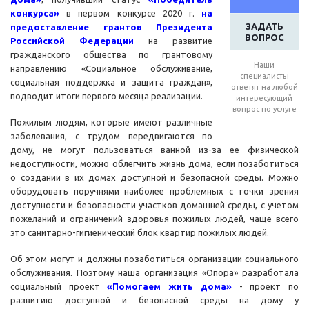
конкурса»
в первом конкурсе 2020 г.
на
ЗАДАТЬ
предоставление грантов Президента
ВОПРОС
Российской Федерации
на развитие
гражданского общества по грантовому
Наши
направлению «Социальное обслуживание,
специалисты
социальная поддержка и защита граждан»,
ответят на любой
подводит итоги первого месяца реализации.
интересующий
вопрос по услуге
Пожилым людям, которые имеют различные
заболевания, с трудом передвигаются по
дому, не могут пользоваться ванной из-за ее физической
недоступности, можно облегчить жизнь дома, если позаботиться
о создании в их домах доступной и безопасной среды. Можно
оборудовать поручнями наиболее проблемных с точки зрения
доступности и безопасности участков домашней среды, с учетом
пожеланий и ограничений здоровья пожилых людей, чаще всего
это санитарно-гигиенический блок квартир пожилых людей.
Об этом могут и должны позаботиться организации социального
обслуживания. Поэтому наша организация «Опора» разработала
социальный проект
«Помогаем жить дома»
- проект по
развитию доступной и безопасной среды на дому у