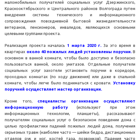
маломобильных получателей социальных услуг Дзержинского,
Краснооктябрьского и Центрального районов Волгограда путем
внедрения системы технического и информационного
сопровождения повседневной бытовой жизнедеятельности
ветеранов, пенсионеров, инвалидов, являющихся основными
целевыми группами проекта.
Реализация проекта началась
1
марта 2020 г.
За это время в
квартирах
около 40 пожилых людей
установлены поручни.
В
основном в ванной комнате, чтобы было доступно и безопасно
пользоваться ванной, около унитазов. Отдельные получатели
социальных услуг захотели установить поручни в коридоре,
проходных комнатах (по ходу движения) или даже в спальной
комнате, чтобы легче было подниматься с кровати.
Установку
поручней осуществляет мастер организации.
Кроме того,
специалисты организации осуществляют
информационную работу
(используют при этом
информационных технологии, планшеты), рассказывают
получателям социальных услуг о безопасном поведении дома с
целью профилактики падений пожилых людей дома, получения
серьезных травм (наиболее часто — шейки бедра, дистанционных
отделов рук и ног, костей таза, позвонков). Падения часто