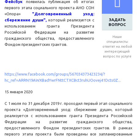
Фейсбук
появилась публикация об итогах
первого этапа социального проекта АНО СОН
«Опора»
"Долговременный уход:
ЗАДАТЬ
сбережение души",
который реализуется с
ВОПРОС
использованием гранта Президента
Российской Федерации на развитие
Наши
гражданского общества, предоставленного
специалисты
Фондом президентских грантов.
ответят на любой
интересующий
вопрос по услуге
https://www.facebook.com/groups/567034373423234/?
hc_ref=ARRN19AWXBadYwrFNttCTXCBct3ruhUOovej41Dcts0Z...
15 января 2020
С 1 июля по 31 декабря 2019 г. проходил первый этап социального
проекта «Долговременный уход: сбережение души», который
реализуется с использованием гранта Президента Российской
Федерации на развитие гражданского общества,
предоставленного Фондом президентских грантов. В рамках
первого этапа проекта были проведены все запланированные