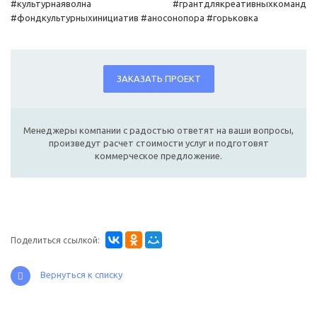
#культурнаяволна #грантдлякреативныхкоманд
#фондкультурныхинициатив #аносонопора #горьковка
ЗАКАЗАТЬ ПРОЕКТ
Менеджеры компании с радостью ответят на ваши вопросы,
произведут расчет стоимости услуг и подготовят
коммерческое предложение.
Поделиться ссылкой:
Вернуться к списку