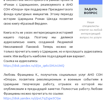
«Роман с Царицыном», реализуемого в АНО
ЗАДАТЬ
СОН «Опора» при поддержке Президентского
ВОПРОС
фонда культурных инициатив. Этому периоду
истории Царицына Роман Шкода посвятил
Наши
свою книгу «Красный Верден».
специалисты
ответят на любой
Книга есть не у всех интересующихся историей
интересующий
нашего города. Поэтому мы делимся
вопрос по услуге
аудиозаписью книги, созданной Людмилой
Николаевной Пановой. Теперь можно не
только прочитать книгу о Царицыне, но и прослушать аудиозапись
книги. Или выбрать наиболее подходящий вам вариант.
Ссылка на аудиозапись:
https://disk.yandex.ru/d/yx_qekcSMJvUWQ
Любовь Францевна К., получатель социальных услуг АНО СОН
«Опора», посвятила революционным и военным событиям в
Царицыне творческую работу, отрывок из которой мы
опубликовали в предыдущей заметке. Полностью работу Любови
Францевны можно прочитать по ссылке:
https://disk.yandex.ru/i/pvLTqZigw3CYjw