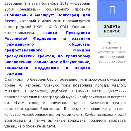
Завершен 2-й этап (октябрь 2018 – февраль
2019) реализации социального проекта
«Социальный маршрут: Волгоград для
всех!»,
который с июня 2018 г. реализуется
ЗАДАТЬ
волгоградской НКО – АНО СОН «Опора» с
ВОПРОС
использованием
гранта Президента
Российской Федерации на развитие
Наши
гражданского общества,
специалисты
предоставленного Фондом
ответят на любой
президентских грантов, по грантовому
интересующий
направлению: социальное обслуживание,
вопрос по услуге
социальная поддержка и защита
граждан.
С октября по февраль было проведено пять экскурсий с участием
более 70 человек. Осенью, пока позволяла погода, удалось
съездить в Волжский, Дубовку. В зимние месяцы участники
проекта посетили Волгоградский музей изобразительных искусств
им. И.И.Машкова, историческое здание Казачьего театра,
несколько храмов Волгограда. В поездках принимали участие в
качестве «серебряных» волонтеров члены Клуба пожилых людей
Волгограда, а также активные граждане пожилого возраста,
узнавшие о проекте из СМИ.