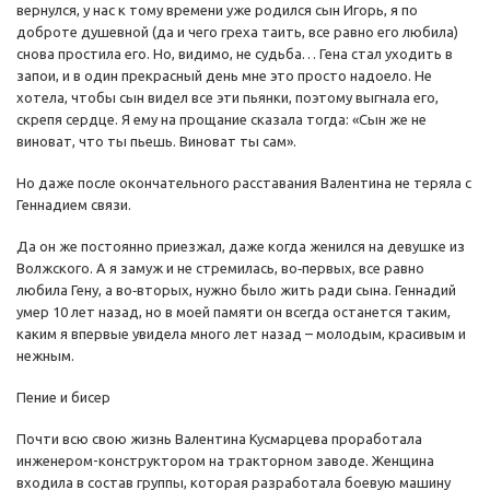
вернулся, у нас к тому времени уже родился сын Игорь, я по
доброте душевной (да и чего греха таить, все равно его любила)
снова простила его. Но, видимо, не судьба… Гена стал уходить в
запои, и в один прекрасный день мне это просто надоело. Не
хотела, чтобы сын видел все эти пьянки, поэтому выгнала его,
скрепя сердце. Я ему на прощание сказала тогда: «Сын же не
виноват, что ты пьешь. Виноват ты сам».
Но даже после окончательного расставания Валентина не теряла с
Геннадием связи.
Да он же постоянно приезжал, даже когда женился на девушке из
Волжского. А я замуж и не стремилась, во‑первых, все равно
любила Гену, а во‑вторых, нужно было жить ради сына. Геннадий
умер 10 лет назад, но в моей памяти он всегда останется таким,
каким я впервые увидела много лет назад – молодым, красивым и
нежным.
Пение и бисер
Почти всю свою жизнь Валентина Кусмарцева проработала
инженером-конструктором на тракторном заводе. Женщина
входила в состав группы, которая разработала боевую машину