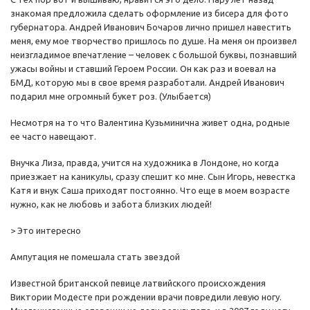
знакомая предложила сделать оформление из бисера для фото
губернатора. Андрей Иванович Бочаров лично пришел навестить
меня, ему мое творчество пришлось по душе. На меня он произвел
неизгладимое впечатление – человек с большой буквы, познавший
ужасы войны и ставший Героем России. Он как раз и воевал на
БМД, которую мы в свое время разработали. Андрей Иванович
подарил мне огромный букет роз. (Улыбается)
Несмотря на то что Валентина Кузьминична живет одна, родные
ее часто навещают.
Внучка Лиза, правда, учится на художника в Лондоне, но когда
приезжает на каникулы, сразу спешит ко мне. Сын Игорь, невестка
Катя и внук Саша приходят постоянно. Что еще в моем возрасте
нужно, как не любовь и забота близких людей!
> Это интересно
Ампутация не помешала стать звездой
Известной британской певице латвийского происхождения
Виктории Модесте при рождении врачи повредили левую ногу.