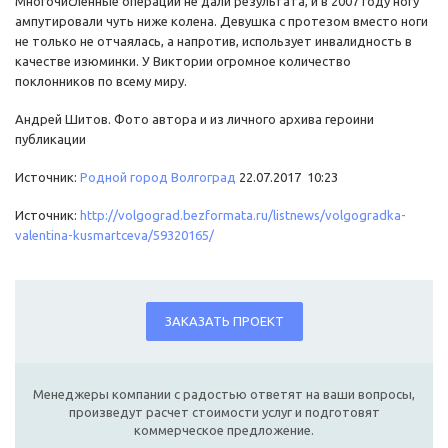
Многочисленные операции не дали результата, и в 2007 году ногу
ампутировали чуть ниже колена. Девушка с протезом вместо ноги
не только не отчаялась, а напротив, использует инвалидность в
качестве изюминки. У Виктории огромное количество
поклонников по всему миру.
Андрей Шитов. Фото автора и из личного архива героини
публикации
Источник:
Родной город Волгоград
22.07.2017 10:23
Источник:
http://volgograd.bezformata.ru/listnews/volgogradka-
valentina-kusmartceva/59320165/
ЗАКАЗАТЬ ПРОЕКТ
Менеджеры компании с радостью ответят на ваши вопросы,
произведут расчет стоимости услуг и подготовят
коммерческое предложение.