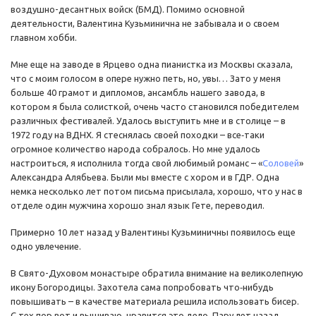
воздушно-десантных войск (БМД). Помимо основной
деятельности, Валентина Кузьминична не забывала и о своем
главном хобби.
Мне еще на заводе в Ярцево одна пианистка из Москвы сказала,
что с моим голосом в опере нужно петь, но, увы… Зато у меня
больше 40 грамот и дипломов, ансамбль нашего завода, в
котором я была солисткой, очень часто становился победителем
различных фестивалей. Удалось выступить мне и в столице – в
1972 году на ВДНХ. Я стеснялась своей походки – все‑таки
огромное количество народа собралось. Но мне удалось
настроиться, я исполнила тогда свой любимый романс – «
Соловей
»
Александра Алябьева. Были мы вместе с хором и в ГДР. Одна
немка несколько лет потом письма присылала, хорошо, что у нас в
отделе один мужчина хорошо знал язык Гете, переводил.
Примерно 10 лет назад у Валентины Кузьминичны появилось еще
одно увлечение.
В Свято-Духовом монастыре обратила внимание на великолепную
икону Богородицы. Захотела сама попробовать что‑нибудь
повышивать – в качестве материала решила использовать бисер.
С тех пор вот и вышиваю, нравится это дело. Пару лет назад