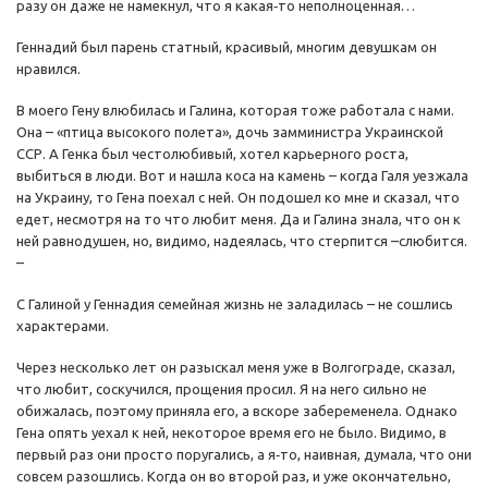
разу он даже не намекнул, что я какая‑то неполноценная…
Геннадий был парень статный, красивый, многим девушкам он
нравился.
В моего Гену влюбилась и Галина, которая тоже работала с нами.
Она – «птица высокого полета», дочь замминистра Украинской
ССР. А Генка был честолюбивый, хотел карьерного роста,
выбиться в люди. Вот и нашла коса на камень – когда Галя уезжала
на Украину, то Гена поехал с ней. Он подошел ко мне и сказал, что
едет, несмотря на то что любит меня. Да и Галина знала, что он к
ней равнодушен, но, видимо, надеялась, что стерпится –слюбится.
–
С Галиной у Геннадия семейная жизнь не заладилась – не сошлись
характерами.
Через несколько лет он разыскал меня уже в Волгограде, сказал,
что любит, соскучился, прощения просил. Я на него сильно не
обижалась, поэтому приняла его, а вскоре забеременела. Однако
Гена опять уехал к ней, некоторое время его не было. Видимо, в
первый раз они просто поругались, а я‑то, наивная, думала, что они
совсем разошлись. Когда он во второй раз, и уже окончательно,