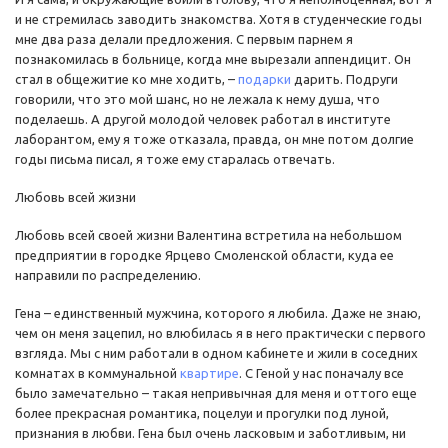
и не стремилась заводить знакомства. Хотя в студенческие годы
мне два раза делали предложения. С первым парнем я
познакомилась в больнице, когда мне вырезали аппендицит. Он
стал в общежитие ко мне ходить, –
подарки
дарить. Подруги
говорили, что это мой шанс, но не лежала к нему душа, что
поделаешь. А другой молодой человек работал в институте
лаборантом, ему я тоже отказала, правда, он мне потом долгие
годы письма писал, я тоже ему старалась отвечать.
Любовь всей жизни
Любовь всей своей жизни Валентина встретила на небольшом
предприятии в городке Ярцево Смоленской области, куда ее
направили по распределению.
Гена – единственный мужчина, которого я любила. Даже не знаю,
чем он меня зацепил, но влюбилась я в него практически с первого
взгляда. Мы с ним работали в одном кабинете и жили в соседних
комнатах в коммунальной
квартире
. С Геной у нас поначалу все
было замечательно – такая непривычная для меня и оттого еще
более прекрасная романтика, поцелуи и прогулки под луной,
признания в любви. Гена был очень ласковым и заботливым, ни