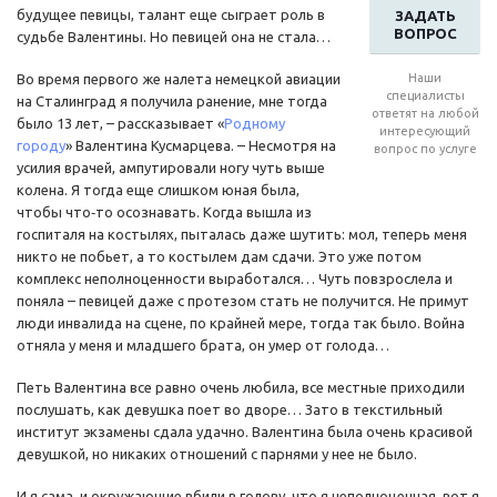
будущее певицы, талант еще сыграет роль в
ЗАДАТЬ
ВОПРОС
судьбе Валентины. Но певицей она не стала…
Во время первого же налета немецкой авиации
Наши
специалисты
на Сталинград я получила ранение, мне тогда
ответят на любой
было 13 лет, – рассказывает «
Родному
интересующий
городу
» Валентина Кусмарцева. – Несмотря на
вопрос по услуге
усилия врачей, ампутировали ногу чуть выше
колена. Я тогда еще слишком юная была,
чтобы что‑то осознавать. Когда вышла из
госпиталя на костылях, пыталась даже шутить: мол, теперь меня
никто не побьет, а то костылем дам сдачи. Это уже потом
комплекс неполноценности выработался… Чуть повзрослела и
поняла – певицей даже с протезом стать не получится. Не примут
люди инвалида на сцене, по крайней мере, тогда так было. Война
отняла у меня и младшего брата, он умер от голода…
Петь Валентина все равно очень любила, все местные приходили
послушать, как девушка поет во дворе… Зато в текстильный
институт экзамены сдала удачно. Валентина была очень красивой
девушкой, но никаких отношений с парнями у нее не было.
И я сама, и окружающие вбили в голову, что я неполноценная, вот я