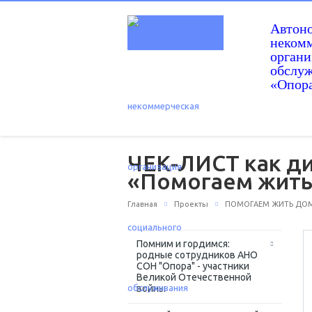
Автон
некомм
орган
обслу
«Опор
ЧЕК-ЛИСТ как ди
«Помогаем жить
Главная
Проекты
ПОМОГАЕМ ЖИТЬ ДОМА -
Помним и гордимся:
родные сотрудников АНО
СОН "Опора" - участники
Великой Отечественной
войны