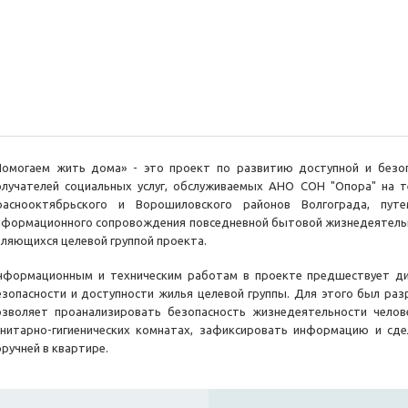
Помогаем жить дома» - это проект по развитию доступной и безо
олучателей социальных услуг, обслуживаемых АНО СОН "Опора" на т
раснооктябрьского и Ворошиловского районов Волгограда, пут
нформационного сопровождения повседневной бытовой жизнедеятельно
вляющихся целевой группой проекта.
нформационным и техническим работам в проекте предшествует диа
езопасности и доступности жилья целевой группы. Для этого был ра
озволяет проанализировать безопасность жизнедеятельности челов
анитарно-гигиенических комнатах, зафиксировать информацию и сд
оручней в квартире.