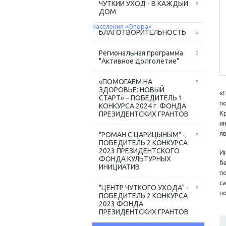
ЧУТКИЙ УХОД - В КАЖДЫЙ
ДОМ
БЛАГОТВОРИТЕЛЬНОСТЬ
Региональная программа
"Активное долголетие"
«ПОМОГАЕМ НА
ЗДОРОВЬЕ: НОВЫЙ
«
СТАРТ» – ПОБЕДИТЕЛЬ 1
п
КОНКУРСА 2024 г. ФОНДА
К
ПРЕЗИДЕНТСКИХ ГРАНТОВ
и
я
"РОМАН С ЦАРИЦЫНЫМ" -
ПОБЕДИТЕЛЬ 2 КОНКУРСА
2023 ПРЕЗИДЕНТСКОГО
И
ФОНДА КУЛЬТУРНЫХ
б
ИНИЦИАТИВ
п
с
"ЦЕНТР ЧУТКОГО УХОДА" -
п
ПОБЕДИТЕЛЬ 2 КОНКУРСА
2023 ФОНДА
ПРЕЗИДЕНТСКИХ ГРАНТОВ