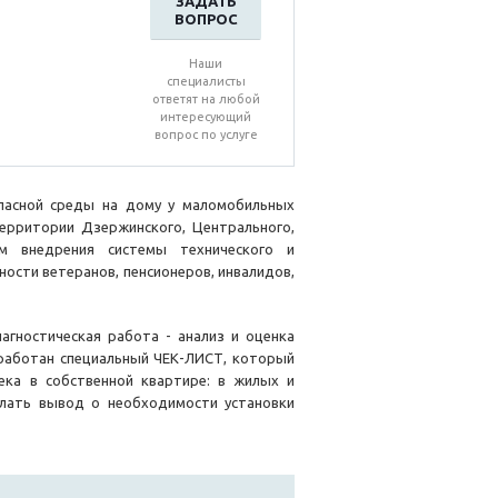
ЗАДАТЬ
ВОПРОС
Наши
специалисты
ответят на любой
интересующий
вопрос по услуге
пасной среды на дому у маломобильных
ерритории Дзержинского, Центрального,
ем внедрения системы технического и
сти ветеранов, пенсионеров, инвалидов,
гностическая работа - анализ и оценка
зработан специальный ЧЕК-ЛИСТ, который
ека в собственной квартире: в жилых и
елать вывод о необходимости установки