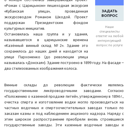
«Роман с Царицыном» пешеходная экскурсия
ЗАДАТЬ
«Кубанская улица», проведенная
ВОПРОС
экскурсоводом Романом Шкодой. Проект
поддержан Президентским фондом
Наши
культурных инициатив.
специалисты
Остановилась наша группа и у здания,
ответят на любой
называвшегося в царицынские времена
интересующий
«Казённый винный склад №2». Здание это
вопрос по услуге
сохранилось до наших дней и находится на
улице Пархоменко (до революции улица
называлась «Донская»). Здание построено в 1899 году. На фасаде –
два стилизованных изображения колоса.
Винные склады до революции фактически являлись
государственными ликёроводочными заводами. Согласно
«Положению о казенной продаже питей», утвержденному в 1894 г.,
очистка спирта и изготовление водки могло производиться на
частных водочных и спиртоочистительных заводах только по
заказам казны и под наблюдением акцизного надзора. Наряду с
этим широкое распространение приобрели вновь строившиеся
государственные заводы. Эти казенные водочные заводы и