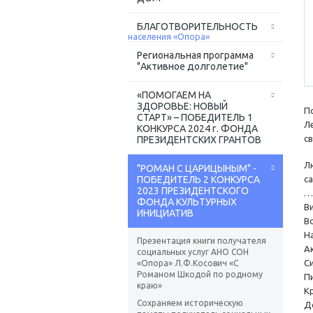
БЛАГОТВОРИТЕЛЬНОСТЬ
Региональная программа
"Активное долголетие"
«ПОМОГАЕМ НА
ЗДОРОВЬЕ: НОВЫЙ
П
СТАРТ» – ПОБЕДИТЕЛЬ 1
Л
КОНКУРСА 2024 г. ФОНДА
с
ПРЕЗИДЕНТСКИХ ГРАНТОВ
Л
"РОМАН С ЦАРИЦЫНЫМ" -
ПОБЕДИТЕЛЬ 2 КОНКУРСА
с
2023 ПРЕЗИДЕНТСКОГО
…
ФОНДА КУЛЬТУРНЫХ
В
ИНИЦИАТИВ
В
Н
Презентация книги получателя
А
социальных услуг АНО СОН
С
«Опора» Л.Ф.Косович «С
Романом Шкодой по родному
П
краю»
К
Сохраняем историческую
Д