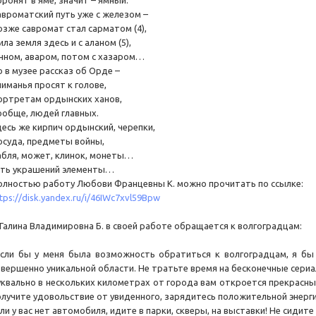
ронят в яме, значит – ямный.
авроматский путь уже с железом –
озже савромат стал сарматом (4),
ла земля здесь и с аланом (5),
унном, аваром, потом с хазаром…
о в музее рассказ об Орде –
ниманья просят к голове,
ортретам ордынских ханов,
ообще, людей главных.
десь же кирпич ордынский, черепки,
осуда, предметы войны,
абля, может, клинок, монеты…
сть украшений элементы…
олностью работу Любови Францевны К. можно прочитать по ссылке:
tps://disk.yandex.ru/i/46IWc7xvl59Bpw
 Галина Владимировна Б. в своей работе обращается к волгоградцам:
Если бы у меня была возможность обратиться к волгоградцам, я бы
овершенно уникальной области. Не тратьте время на бесконечные сериа
уквально в нескольких километрах от города вам откроется прекрасны
олучите удовольствие от увиденного, зарядитесь положительной энерги
ли у вас нет автомобиля, идите в парки, скверы, на выставки! Не сидите