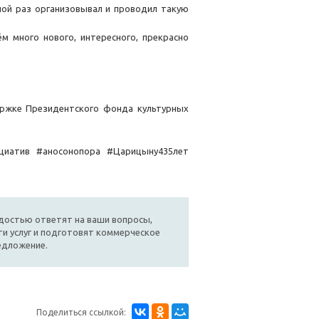
ной раз организовывал и проводил такую
м много нового, интересного, прекрасно
ржке Президентского фонда культурных
ициатив #аносонопора #Царицыну435лет
достью ответят на ваши вопросы,
и услуг и подготовят коммерческое
едложение.
Поделиться ссылкой: