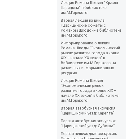
Лекция Романа Шкоды "Храмы
Царицына" в библиотеке
им.М.Горького
Вторая лекция из цикла
«Царицынские сюжеты с
Романом Шкодой» в библиотеке
им.М.Горького
Информирование о лекции
Романа Шкоды "Экономический
рывок: развитие города в конце
XIX – начале XX веков" в
библиотеке им.М.Горького на
различных информационных
ресурсах
Лекция Романа Шкоды
"Экономический рывок:
развитие города в конце XIX –
начале XX веков" в библиотеке
им.М.Горького
Вторая автобусная экскурсия:
"Царицынский уезд: Сарепта"
Первая автобусная экскурсия:
"Царицынский уезд: Дубовка"
Первая пешеходная экскурсия.
Прогулка по Царицынской