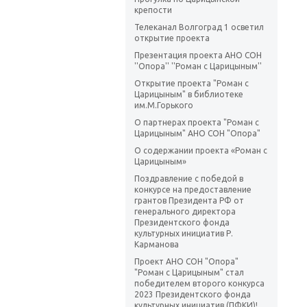
крепости
Телеканал Волгоград 1 осветил
открытие проекта
Презентация проекта АНО СОН
''Опора'' ''Роман с Царицыным''
Открытие проекта "Роман с
Царицыным" в библиотеке
им.М.Горького
О партнерах проекта "Роман с
Царицыным" АНО СОН "Опора"
О содержании проекта «Роман с
Царицыным»
Поздравление с победой в
конкурсе на предоставление
грантов Президента РФ от
генерального директора
Президентского фонда
культурных инициатив Р.
Карманова
Проект АНО СОН "Опора"
"Роман с Царицыным" стал
победителем второго конкурса
2023 Президентского фонда
культурных инициатив (ПФКИ)!