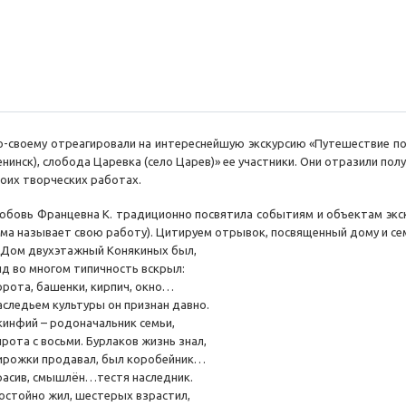
о-своему отреагировали на интереснейшую экскурсию «Путешествие по 
енинск), слобода Царевка (село Царев)» ее участники. Они отразили пол
воих творческих работах.
юбовь Францевна К. традиционно посвятила событиям и объектам экск
ама называет свою работу). Цитируем отрывок, посвященный дому и се
Дом двухэтажный Конякиных был,
ид во многом типичность вскрыл:
орота, башенки, кирпич, окно…
аследьем культуры он признан давно.
кинфий – родоначальник семьи,
ирота с восьми. Бурлаков жизнь знал,
ирожки продавал, был коробейник…
расив, смышлён…тестя наследник.
остойно жил, шестерых взрастил,