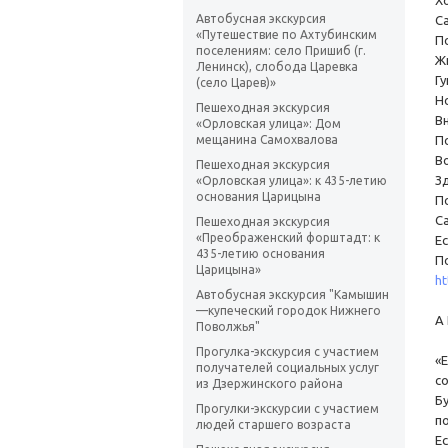
Хо
Автобусная экскурсия
С
«Путешествие по Ахтубинским
П
поселениям: село Пришиб (г.
Жи
Ленинск), слобода Царевка
Г
(село Царев)»
Н
Пешеходная экскурсия
В
«Орловская улица»: Дом
мещанина Самохвалова
П
В
Пешеходная экскурсия
З
«Орловская улица»: к 435-летию
основания Царицына
П
С
Пешеходная экскурсия
«Преображенский форштадт: к
Е
435-летию основания
П
Царицына»
ht
Автобусная экскурсия "Камышин
—купеческий городок Нижнего
А
Поволжья"
Прогулка-экскурсия с участием
«
получателей социальных услуг
с
из Дзержинского района
Б
Прогулки-экскурсии с участием
п
людей старшего возраста
Ес