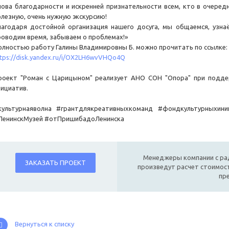
лова благодарности и искренней признательности всем, кто в очеред
олезную, очень нужную экскурсию!
лагодаря достойной организация нашего досуга, мы общаемся, узнаё
роводим время, забываем о проблемах!»
олностью работу Галины Владимировны Б. можно прочитать по ссылке:
ttps://disk.yandex.ru/i/OX2LH6wvVHQo4Q
роект "Роман с Царицыном" реализует АНО СОН "Опора" при подде
нициатив.
культурнаяволна #грантдлякреативныхкоманд #фондкультурныхин
ЛенинскМузей #отПришибадоЛенинска
Менеджеры компании с ра
ЗАКАЗАТЬ ПРОЕКТ
произведут расчет стоимост
пр
Вернуться к списку