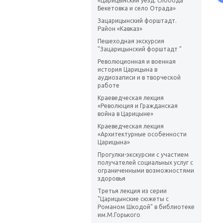
«Царицынский уезд: слобода
Бекетовка и село Отрада»
Зацарицынский форштадт.
Район «Кавказ»
Пешеходная экскурсия
"Зацарицынский форштадт "
Революционная и военная
история Царицына в
аудиозаписи и в творческой
работе
Краеведческая лекция
«Революция и Гражданская
война в Царицыне»
Краеведческая лекция
«Архитектурные особенности
Царицына»
Прогулки-экскурсии с участием
получателей социальных услуг с
ограниченными возможностями
здоровья
Третья лекция из серии
"Царицынские сюжеты с
Романом Шкодой" в библиотеке
им.М.Горького