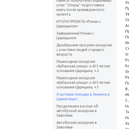
память: получатель социальных
У
услуг "Опоры" подготовила
П
книгу после краеведческого
З
проекта
С
ИТОГИ ПРОЕКТА «Роман с
А
Царицыном»
П
Завершенный Роман с
П
Царицыном
И
Декабрьские прогулки-экскурсии
С
с участием людей старшего
О
возраста
Ро
Пешеходная экскурсия
К
«Кубанская улица»: к 435-летию
основания Царицына, ч.2
Ос
Р
Пешеходная экскурсия
«Кубанская улица»: к 435-летию
П
основания Царицына, ч.1
В
Участники поездки в Ленинск и
М
Царев пишут…
С
Н
Продолжаем рассказ об
автобусной экскурсии в
Т
Заволжье
Н
Автобусная экскурсия в
Х
Заволжье