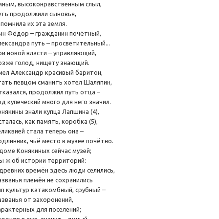
мным, высоконравственным слыл,
уть продолжили сыновья,
апомнила их эта земля.
ын Фёдор – гражданин почётный,
лександра путь – просветительный...
ри новой власти – управляющий,
озже голод, нищету знающий.
мел Александр красивый баритон,
тать певцом сманить хотел Шаляпин,
тказался, продолжил путь отца –
д купеческий много для него значил.
онякины знали купца Лапшина (4),
талась, как память, коробка (5),
еликвией стала теперь она –
одлинник, чьё место в музее почётно.
 доме Конякиных сейчас музей;
ы ж об истории территорий:
 древних времён здесь люди селились,
азванья племён не сохранились
ип культур катакомбный, срубный –
азванья от захоронений,
арактерных для поселений;