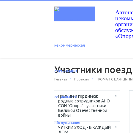
Автон
некомм
орган
обслу
«Опор
Участники поезд
Главная
Проекты
"РОМАН С ЦАРИЦЫНЫМ
Помним и гордимся:
родные сотрудников АНО
СОН "Опора" - участники
Великой Отечественной
войны
ЧУТКИЙ УХОД - В КАЖДЫЙ
ДОМ