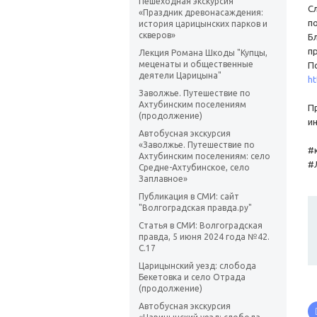
Пешеходная экскурсия
С
«Праздник древонасаждения:
п
история царицынских парков и
скверов»
Б
п
Лекция Романа Шкоды "Купцы,
меценаты и общественные
П
деятели Царицына"
h
Заволжье. Путешествие по
Ахтубинским поселениям
П
(продолжение)
и
Автобусная экскурсия
«Заволжье. Путешествие по
#
Ахтубинским поселениям: село
#
Средне-Ахтубинское, село
Заплавное»
Публикация в СМИ: сайт
"Волгоградская правда.ру"
Статья в СМИ: Волгоградская
правда, 5 июня 2024 года №42.
С.17
Царицынский уезд: слобода
Бекетовка и село Отрада
(продолжение)
Автобусная экскурсия