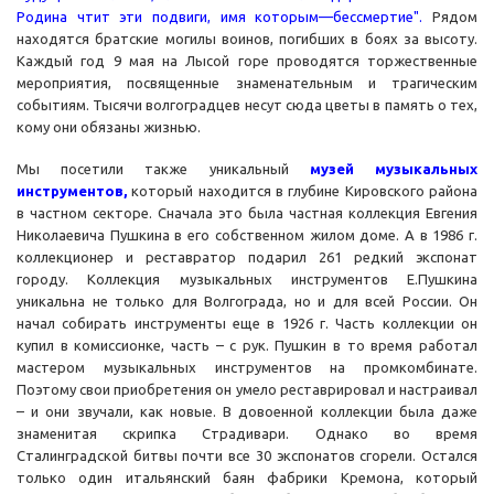
Родина чтит эти подвиги, имя которым—бессмертие".
Рядом
находятся братские могилы воинов, погибших в боях за высоту.
Каждый год 9 мая на Лысой горе проводятся торжественные
мероприятия, посвященные знаменательным и трагическим
событиям. Тысячи волгоградцев несут сюда цветы в память о тех,
кому они обязаны жизнью.
Мы посетили также уникальный
музей музыкальных
инструментов,
который находится в глубине Кировского района
в частном секторе. Сначала это была частная коллекция Евгения
Николаевича Пушкина в его собственном жилом доме. А в 1986 г.
коллекционер и реставратор подарил 261 редкий экспонат
городу. Коллекция музыкальных инструментов Е.Пушкина
уникальна не только для Волгограда, но и для всей России. Он
начал собирать инструменты еще в 1926 г. Часть коллекции он
купил в комиссионке, часть – с рук. Пушкин в то время работал
мастером музыкальных инструментов на промкомбинате.
Поэтому свои приобретения он умело реставрировал и настраивал
– и они звучали, как новые. В довоенной коллекции была даже
знаменитая скрипка Страдивари. Однако во время
Сталинградской битвы почти все 30 экспонатов сгорели. Остался
только один итальянский баян фабрики Кремона, который