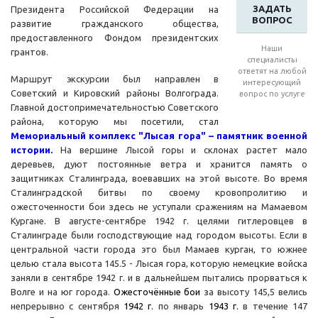
ЗАДАТЬ
Президента Российской Федерации на
ВОПРОС
развитие гражданского общества,
предоставленного Фондом президентских
Наши
грантов.
специалисты
ответят на любой
Маршрут экскурсии был направлен в
интересующий
Советский и Кировский районы Волгограда.
вопрос по услуге
Главной достопримечательностью Советского
района, которую мы посетили, стал
Мемориальный комплекс "Лысая гора" – памятник военной
истории.
На вершине Лысой горы и склонах растет мало
деревьев, дуют постоянные ветра и хранится память о
защитниках Сталинграда, воевавших на этой высоте. Во время
Сталинградской битвы по своему кровопролитию и
ожесточенности бои здесь не уступали сражениям на Мамаевом
Кургане. В августе-сентябре 1942 г. целями гитлеровцев в
Сталинграде были господствующие над городом высоты. Если в
центральной части города это был Мамаев курган, то южнее
целью стала высота 145.5 - Лысая гора, которую немецкие войска
заняли в сентябре 1942 г. и в дальнейшем пытались прорваться к
Волге и на юг города.
Ожесточённые бои
за высоту 145,5 велись
непрерывно с сентября
1942
г.
по январь
1943
г.
в течение 147