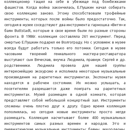
коллекционер тащил на себе в убежище под бомбежками
фашистов. Когда война закончилась, Е.Пушкин начал собирать
свою коллекцию заново. Этому способствовали трофейные
инструменты, которых после войны было предостаточно. Так,
сегодня в музее соседствуют два инструмента: гармошка «Витя» и
баян Buttstadt, которые в свое время были по разные стороны
фронта. В 1986г. коллекция составляла 261 инструмент. Перед
смертью Е.Пушкин подарил ее Волгограду. Но с условием: в музее
всегда будут работать только его потомки. Сегодня в музее
часовыми творений гениального мастера-реставратора
выступают сын Вячеслав, внучка Людмила, правнук Сергей и др.
родственники. Людмила провела для нашей группы
интереснейшую экскурсию и исполнила некоторые музыкальные
произведения на раритетных инструментах. Экспонаты музея
находятся в рабочем состоянии. Их можно услышать, а
посетителям разрешается даже поиграть на раритетных
инструментах. Музей размещен в одной комнате, которая
представляет собой небольшой концертный зал. Инструменты
сложены очень плотно друг к другу. Одно время коллекция
пополнялась, но сегодня новые инструменты просто негде
размещать. Коллекция насчитывает более 400 музыкальных
инструментов самых разных времен и народов. Это и
пневматические музыкальные инструменты: баяны, аккордеоны,