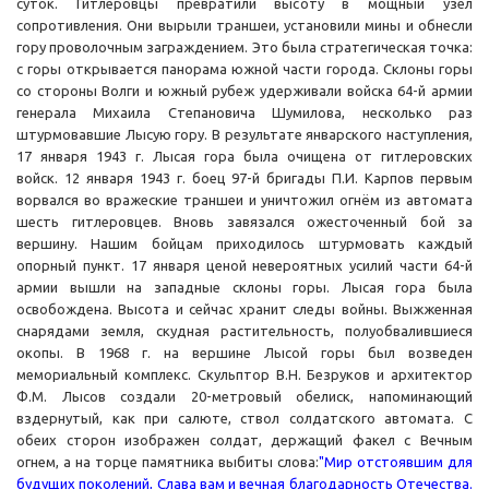
суток. Гитлеровцы превратили высоту в мощный узел
сопротивления. Они вырыли траншеи, установили мины и обнесли
гору проволочным заграждением. Это была стратегическая точка:
с горы открывается панорама южной части города. Склоны горы
со стороны Волги и южный рубеж удерживали войска 64-й армии
генерала Михаила Степановича Шумилова, несколько раз
штурмовавшие Лысую гору. В результате январского наступления,
17 января 1943 г. Лысая гора была очищена от гитлеровских
войск. 12 января 1943 г. боец 97-й бригады П.И. Карпов первым
ворвался во вражеские траншеи и уничтожил огнём из автомата
шесть гитлеровцев. Вновь завязался ожесточенный бой за
вершину. Нашим бойцам приходилось штурмовать каждый
опорный пункт. 17 января ценой невероятных усилий части 64-й
армии вышли на западные склоны горы. Лысая гора была
освобождена. Высота и сейчас хранит следы войны. Выжженная
снарядами земля, скудная растительность, полуобвалившиеся
окопы. В 1968 г. на вершине Лысой горы был возведен
мемориальный комплекс. Скульптор В.Н. Безруков и архитектор
Ф.М. Лысов создали 20-метровый обелиск, напоминающий
вздернутый, как при салюте, ствол солдатского автомата. С
обеих сторон изображен солдат, держащий факел с Вечным
огнем, а на торце памятника выбиты слова:
"Мир отстоявшим для
будущих поколений, Слава вам и вечная благодарность Отечества.