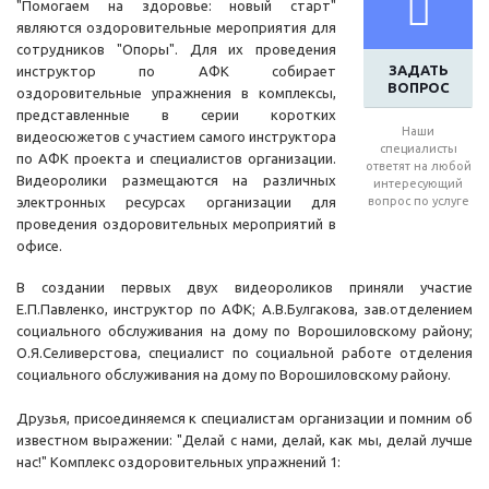
"Помогаем на здоровье: новый старт"
являются оздоровительные мероприятия для
сотрудников "Опоры". Для их проведения
ЗАДАТЬ
инструктор по АФК собирает
ВОПРОС
оздоровительные упражнения в комплексы,
представленные в серии коротких
Наши
видеосюжетов с участием самого инструктора
специалисты
по АФК проекта и специалистов организации.
ответят на любой
Видеоролики размещаются на различных
интересующий
электронных ресурсах организации для
вопрос по услуге
проведения оздоровительных мероприятий в
офисе.
В создании первых двух видеороликов приняли участие
Е.П.Павленко, инструктор по АФК; А.В.Булгакова, зав.отделением
социального обслуживания на дому по Ворошиловскому району;
О.Я.Селиверстова, специалист по социальной работе отделения
социального обслуживания на дому по Ворошиловскому району.
Друзья, присоединяемся к специалистам организации и помним об
известном выражении: "Делай с нами, делай, как мы, делай лучше
нас!" Комплекс оздоровительных упражнений 1: