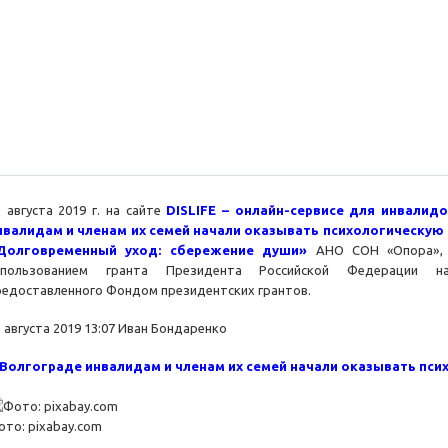
5 августа 2019 г. на сайте
DISLIFE – онлайн-сервисе для инвалид
нвалидам и членам их семей начали оказывать психологическую
Долговременный уход: сбережение души»
АНО СОН «Опора», к
спользованием гранта Президента Российской Федерации н
редоставленного Фондом президентских грантов.
 августа 2019 13:07
Иван Бондаренко
 Волгограде инвалидам и членам их семей начали оказывать пс
ото: pixabay.com