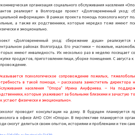
екоммерческая организация социального обслуживания населения «Оп
рантов реализует в Волгограде проект «Долговременный уход: 
оциальной информации». В рамках проекта помощь психолога могут по
ольные, а также их родственники, которые нередко тоже имеют пси
изически и эмоционально.
роект «Долговременный уход: сбережение души» реализуется 
ентральном районах Волгограда. Его участники – пожилые, маломоби
оторых имеют инвалидность. Их несколько раз в неделю посещает с
окупке продуктов, приготовлении пищи, уборке помещения. С августа к
опровождение.
Оказывается психологическое сопровождение пожилых, тяжелобол
отребность в такой помощи, – рассказала заместитель директора н
бслуживания населения "Опора" Ирина Ануфриева. – На поддерж
одственники, которые ухаживают за больными близкими и зачастую то
ак устают физически и эмоционально».
сихолог проводит консультации на дому. В будущем планируется п
сихолога в офисе АНО СОН «Опора». В перспективе планируется орга
юди смогут делиться своим опытом, историями и проблемами и тем самы
tps://dislife.ru/materials/2478