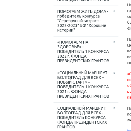
Н
г
ПОМОГАЕМ ЖИТЬ ДОМА -
победитель конкурса
с
"Серебряный возраст -
б
2022-2023" БФ "Хорошие
ф
истории"
П
«ПОМОГАЕМ НА
Ц
ЗДОРОВЬЕ» –
к
ПОБЕДИТЕЛЬ 1 КОНКУРСА
2022 г. ФОНДА
п
ПРЕЗИДЕНТСКИХ ГРАНТОВ
с
«СОЦИАЛЬНЫЙ МАРШРУТ:
«
ВОЛГОГРАД ДЛЯ ВСЕХ –
п
НОВЫЙ СТАРТ» –
о
ПОБЕДИТЕЛЬ 1 КОНКУРСА
р
2021 г. ФОНДА
ПРЕЗИДЕНТСКИХ ГРАНТОВ
к
СОЦИАЛЬНЫЙ МАРШРУТ:
П
ВОЛГОГРАД ДЛЯ ВСЕХ -
п
ПОБЕДИТЕЛЬ КОНКУРСА
л
ФОНДА ПРЕЗИДЕНТСКИХ
ГРАНТОВ
ht