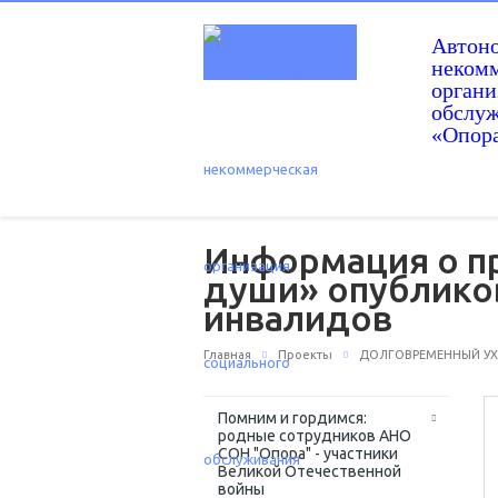
Автон
некомм
орган
обслу
«Опор
Информация о п
души» опубликов
инвалидов
Главная
Проекты
ДОЛГОВРЕМЕННЫЙ УХО
Помним и гордимся:
родные сотрудников АНО
СОН "Опора" - участники
Великой Отечественной
войны