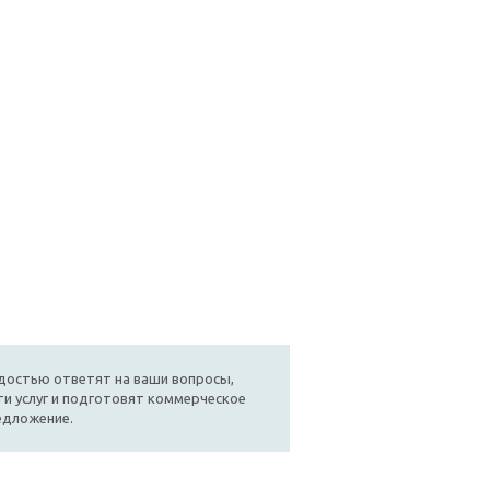
достью ответят на ваши вопросы,
и услуг и подготовят коммерческое
едложение.