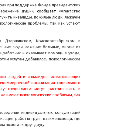
ора» при поддержке Фонда президентских
сбережение души»,
сообщает
«Агентство
лучить инвалиды, пожилые люди, лежачие
хологические проблемы, так как устают
в Дзержинском, Краснооктябрьском и
льные люди, лежачие больные, многие из
оцработник и оказывает помощь в уходе,
 этим услугам добавилось психологическое
ьных людей и инвалидов, испытывающих
екоммерческой организации социального
ку специалиста могут рассчитывать и
же имеют психологические проблемы, так
роведение индивидуальных консультаций
низация работы групп взаимопомощи, где
м помогать друг другу.