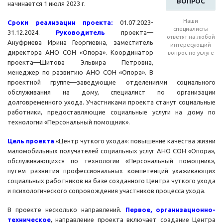
ВОПРОС
начинается 1 июля 2023 г.
Наши
Сроки реализации проекта:
01.07.2023-
специалисты
31.12.2024.
Руководитель
проекта—
ответят на любой
Ануфриева Ирина Георгиевна, заместитель
интересующий
директора АНО СОН «Опора». Координатор
вопрос по услуге
проекта—Шитова Эльвира Петровна,
менеджер по развитию АНО СОН «Опора». В
проектной группе—заведующие отделениями социального
обслуживания на дому, специалист по организации
долговременного ухода. Участниками проекта станут социальные
работники, предоставляющие социальные услуги на дому по
технологии «Персональный помощник».
Цель проекта
«Центр чуткого ухода»: повышение качества жизни
маломобильных получателей социальных услуг АНО СОН «Опора»,
обслуживающихся по технологии «Персональный помощник»,
путем развития профессиональных компетенций ухаживающих
социальных работников на базе созданного Центра чуткого ухода
и психологического сопровождения участников процесса ухода.
В проекте несколько направлений.
Первое, организационно-
техническое
, направление проекта включает создание Центра