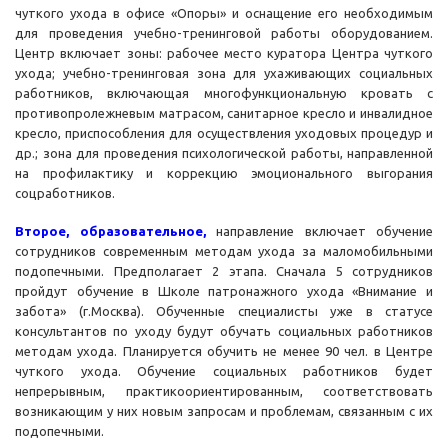
чуткого ухода в офисе «Опоры» и оснащение его необходимым
для проведения учебно-тренинговой работы оборудованием.
Центр включает зоны: рабочее место куратора Центра чуткого
ухода; учебно-тренинговая зона для ухаживающих социальных
работников, включающая многофункциональную кровать с
противопролежневым матрасом, санитарное кресло и инвалидное
кресло, приспособления для осуществления уходовых процедур и
др.; зона для проведения психологической работы, направленной
на профилактику и коррекцию эмоционального выгорания
соцработников.
Второе, образовательное,
направление включает обучение
сотрудников современным методам ухода за маломобильными
подопечными. Предполагает 2 этапа. Сначала 5 сотрудников
пройдут обучение в Школе патронажного ухода «Внимание и
забота» (г.Москва). Обученные специалисты уже в статусе
консультантов по уходу будут обучать социальных работников
методам ухода. Планируется обучить не менее 90 чел. в Центре
чуткого ухода. Обучение социальных работников будет
непрерывным, практикоориентированным, соответствовать
возникающим у них новым запросам и проблемам, связанным с их
подопечными.