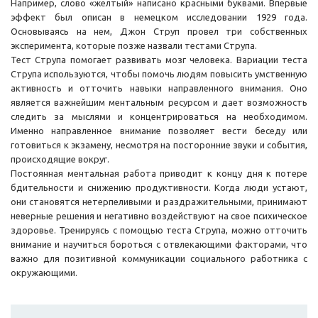
Например, слово «желтый» написано красными буквами. Впервые
эффект был описан в немецком исследовании 1929 года.
Основываясь на нем, Джон Струп провел три собственных
эксперимента, которые позже назвали тестами Струпа.
Тест Струпа помогает развивать мозг человека. Вариации теста
Струпа используются, чтобы помочь людям повысить умственную
активность и отточить навыки направленного внимания. Оно
является важнейшим ментальным ресурсом и дает возможность
следить за мыслями и концентрироваться на необходимом.
Именно направленное внимание позволяет вести беседу или
готовиться к экзамену, несмотря на посторонние звуки и события,
происходящие вокруг.
Постоянная ментальная работа приводит к концу дня к потере
бдительности и снижению продуктивности. Когда люди устают,
они становятся нетерпеливыми и раздражительными, принимают
неверные решения и негативно воздействуют на свое психическое
здоровье. Тренируясь с помощью теста Струпа, можно отточить
внимание и научиться бороться с отвлекающими факторами, что
важно для позитивной коммуникации социального работника с
окружающими.