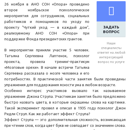
26 ноября в АНО СОН «Опора» проведено
второе ноябрьское психологическое
мероприятия для сотрудников, социальных
работников и помощников по уходу по
ЗАДАТЬ
проекту "Чуткий уход — в каждый дом",
ВОПРОС
реализуемому АНО СОН «Опора» при
поддержке Фонда президентских грантов.
Наши
специалисты
В мероприятии приняли участие 5 человек.
ответят на любой
Татьяна Сергеевна Лаптенок, психолог
интересующий
проекта, провела тренинг-практикум
вопрос по услуге
«Мозговые орехи». В начале встречи Татьяна
Сергеевна рассказала о мозге человека и его
потребностях. В практической части занятия были проведены
упражнения для поддержания ясности ума в любом возрасте.
Особенно интерес участников вызвало так называемое
упражнение Джона Струпа. Участникам занятия было предложено
быстро назвать цвета, в которые окрашены слова на картинке.
Такой эксперимент провел и описал в 1935 году психолог Джон
Ридли Струп. Как же работает эффект Струпа?
Эффект Струпа — это дополнительная сложность, возникающая
при чтении слов, когда цвет букв не совпадает со значением слова.