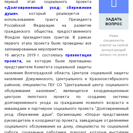
первый этап социального проекта
«Долговременный уход: сбережение
души»
, который реализуется с
ЗАДАТЬ
использованием гранта Президента
ВОПРОС
Российской Федерации на развитие
гражданского общества, предоставленного
Наши
Фондом президентских грантов. В рамках
специалисты
первого этапа проекта были проведены все
ответят на любой
запланированные мероприятия.
интересующий
16 августа 2019 г. состоялась
презентация
вопрос по услуге
проекта,
на которую были приглашены
представители Комитета социальной защиты
населения Волгоградской области, Центров социальной защиты
населения Дзержинского, Центрального и Краснооктябрьского
районов; специалисты ГБУ СО "Центральный центр социального
обслуживания населения", являющегося координационным
центром пилотного проекта по созданию системы
долговременного ухода за гражданами пожилого возраста и
инвалидами и партнером социального проекта "Долговременный
уход: сбережение души". Организацию «Опора» представляли
руководитель и координатор проекта, заведующие отделениями
социального обслуживания на дому, специалисты по социальной
работе, социальные работники, психолог, которые выступили