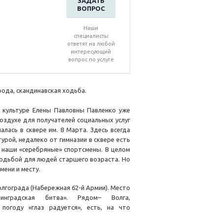
ЗАДАТЬ
ВОПРОС
Наши
специалисты
ответят на любой
интересующий
вопрос по услуге
ода, скандинавская ходьба.
 культуре Елены Павловны Павленко уже
здухе для получателей социальных услуг
алась в сквере им. 8 Марта. Здесь всегда
урой, недалеко от гимназии в сквере есть
 наши «серебряные» спортсмены. В целом
ходьбой для людей старшего возраста. Но
мени и месту.
лгограда (Набережная 62-й Армии). Место
инградская битва». Рядом– Волга,
погоду «глаз радуется», есть, на что