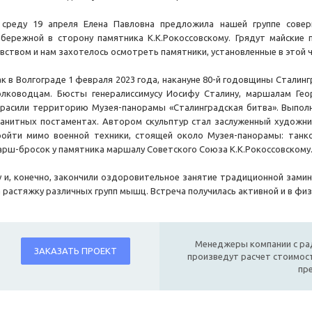
 среду 19 апреля Елена Павловна предложила нашей группе сове
абережной в сторону памятника К.К.Рокоссовскому. Грядут майские
увством и нам захотелось осмотреть памятники, установленные в этой 
ак в Волгограде 1 февраля 2023 года, накануне 80-й годовщины Стали
олководцам. Бюсты генералиссимусу Иосифу Сталину, маршалам Гео
красили территорию Музея-панорамы «Сталинградская битва». Выпол
ранитных постаментах. Автором скульптур стал заслуженный художни
ройти мимо военной техники, стоящей около Музея-панорамы: танко
арш-бросок у памятника маршалу Советского Союза К.К.Рокоссовскому
у и, конечно, закончили оздоровительное занятие традиционной зами
а растяжку различных групп мышц. Встреча получилась активной и в физ
Менеджеры компании с ра
ЗАКАЗАТЬ ПРОЕКТ
произведут расчет стоимост
пр