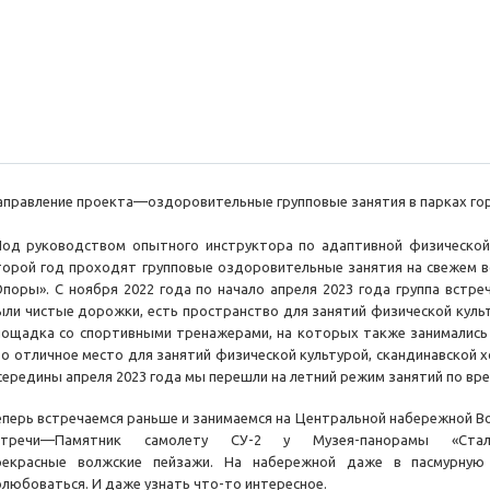
аправление проекта—оздоровительные групповые занятия в парках гор
од руководством опытного инструктора по адаптивной физической
торой год проходят групповые оздоровительные занятия на свежем во
Опоры». С ноября 2022 года по начало апреля 2023 года группа встреч
ыли чистые дорожки, есть пространство для занятий физической культ
лощадка со спортивными тренажерами, на которых также занимались
то отличное место для занятий физической культурой, скандинавской 
 середины апреля 2023 года мы перешли на летний режим занятий по вре
еперь встречаемся раньше и занимаемся на Центральной набережной Во
стречи—Памятник самолету СУ-2 у Музея-панорамы «Стал
рекрасные волжские пейзажи. На набережной даже в пасмурную 
олюбоваться. И даже узнать что-то интересное.