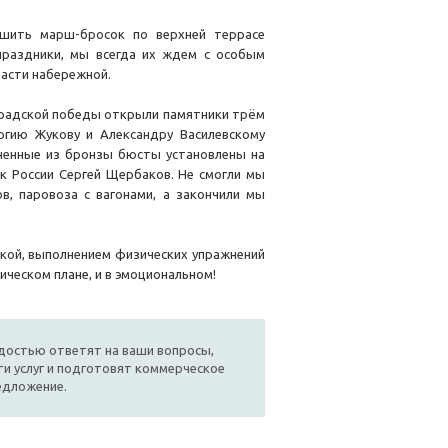
ршить марш-бросок по верхней террасе
 праздники, мы всегда их ждем с особым
части набережной.
нградской победы открыли памятники трём
ргию Жукову и Александру Василевскому
ненные из бронзы бюсты установлены на
к России Сергей Щербаков. Не смогли мы
в, паровоза с вагонами, а закончили мы
.
нкой, выполнением физических упражнений
ическом плане, и в эмоциональном!
достью ответят на ваши вопросы,
и услуг и подготовят коммерческое
едложение.