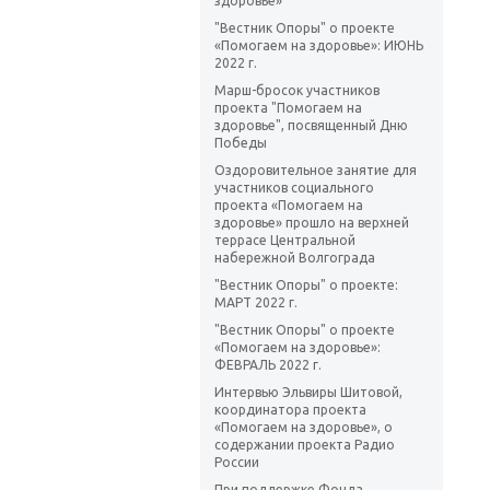
здоровье»
"Вестник Опоры" о проекте
«Помогаем на здоровье»: ИЮНЬ
2022 г.
Марш-бросок участников
проекта "Помогаем на
здоровье", посвященный Дню
Победы
Оздоровительное занятие для
участников социального
проекта «Помогаем на
здоровье» прошло на верхней
террасе Центральной
набережной Волгограда
"Вестник Опоры" о проекте:
МАРТ 2022 г.
"Вестник Опоры" о проекте
«Помогаем на здоровье»:
ФЕВРАЛЬ 2022 г.
Интервью Эльвиры Шитовой,
координатора проекта
«Помогаем на здоровье», о
содержании проекта Радио
России
При поддержке Фонда