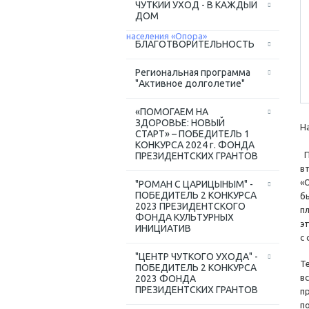
ЧУТКИЙ УХОД - В КАЖДЫЙ
ДОМ
БЛАГОТВОРИТЕЛЬНОСТЬ
Региональная программа
"Активное долголетие"
«ПОМОГАЕМ НА
ЗДОРОВЬЕ: НОВЫЙ
Н
СТАРТ» – ПОБЕДИТЕЛЬ 1
КОНКУРСА 2024 г. ФОНДА
П
ПРЕЗИДЕНТСКИХ ГРАНТОВ
в
«
"РОМАН С ЦАРИЦЫНЫМ" -
ПОБЕДИТЕЛЬ 2 КОНКУРСА
б
2023 ПРЕЗИДЕНТСКОГО
п
ФОНДА КУЛЬТУРНЫХ
э
ИНИЦИАТИВ
с
"ЦЕНТР ЧУТКОГО УХОДА" -
Т
ПОБЕДИТЕЛЬ 2 КОНКУРСА
в
2023 ФОНДА
ПРЕЗИДЕНТСКИХ ГРАНТОВ
п
п