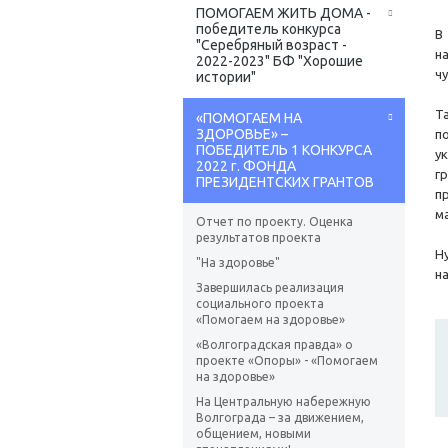
ПОМОГАЕМ ЖИТЬ ДОМА -
победитель конкурса
В
"Серебряный возраст -
н
2022-2023" БФ "Хорошие
ч
истории"
Т
«ПОМОГАЕМ НА
ЗДОРОВЬЕ» –
п
ПОБЕДИТЕЛЬ 1 КОНКУРСА
у
2022 г. ФОНДА
г
ПРЕЗИДЕНТСКИХ ГРАНТОВ
п
м
Отчет по проекту. Оценка
результатов проекта
Н
"На здоровье"
н
Завершилась реализация
социального проекта
«Помогаем на здоровье»
«Волгоградская правда» о
проекте «Опоры» - «Помогаем
на здоровье»
На Центральную набережную
Волгограда – за движением,
общением, новыми