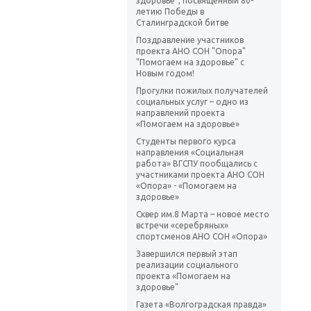
здоровье", посвященный 80-
летию Победы в
Сталинградской битве
Поздравление участников
проекта АНО СОН "Опора"
"Помогаем на здоровье" с
Новым годом!
Прогулки пожилых получателей
социальных услуг – одно из
направлений проекта
«Помогаем на здоровье»
Студенты первого курса
направления «Социальная
работа» ВГСПУ пообщались с
участниками проекта АНО СОН
«Опора» - «Помогаем на
здоровье»
Сквер им.8 Марта – новое место
встречи «серебряных»
спортсменов АНО СОН «Опора»
Завершился первый этап
реализации социального
проекта «Помогаем на
здоровье"
Газета «Волгоградская правда»