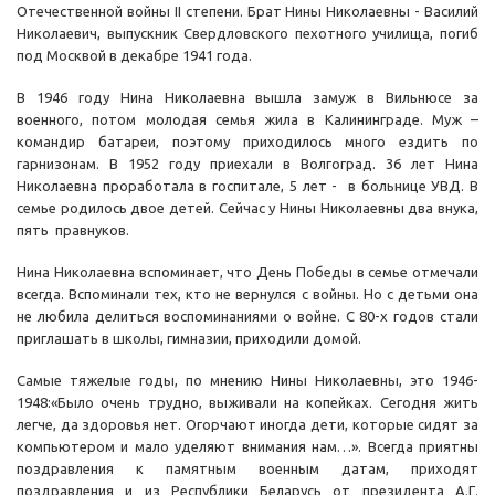
Отечественной войны II степени. Брат Нины Николаевны - Василий
Николаевич, выпускник Свердловского пехотного училища, погиб
под Москвой в декабре 1941 года.
В 1946 году Нина Николаевна вышла замуж в Вильнюсе за
военного, потом молодая семья жила в Калининграде. Муж –
командир батареи, поэтому приходилось много ездить по
гарнизонам. В 1952 году приехали в Волгоград. 36 лет Нина
Николаевна проработала в госпитале, 5 лет - в больнице УВД. В
семье родилось двое детей. Сейчас у Нины Николаевны два внука,
пять правнуков.
Нина Николаевна вспоминает, что День Победы в семье отмечали
всегда. Вспоминали тех, кто не вернулся с войны. Но с детьми она
не любила делиться воспоминаниями о войне. С 80-х годов стали
приглашать в школы, гимназии, приходили домой.
Самые тяжелые годы, по мнению Нины Николаевны, это 1946-
1948:«Было очень трудно, выживали на копейках. Сегодня жить
легче, да здоровья нет. Огорчают иногда дети, которые сидят за
компьютером и мало уделяют внимания нам…». Всегда приятны
поздравления к памятным военным датам, приходят
поздравления и из Республики Беларусь от президента А.Г.