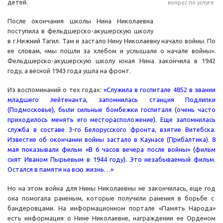
детей.
вопрос по услуге
После окончания школы Нина Николаевна
поступила в фельдшерско-акушерскую школу
в г.Нижний Тагил. Там и застало Нину Николаевну начало войны. По
ее словам, «мы пошли за хлебом и услышали о начале войны».
Фельдшерско-акушерскую школу юная Нина закончила в 1942
году, а весной 1943 года ушла на фронт.
Из воспоминаний о тех годах:
«Служила в госпитале 4852 в звании
младшего лейтенанта, запомнилась станция Подлипки
(Подмосковье), были сильные бомбежки госпиталя (очень часто
приходилось менять его месторасположение). Еще запомнилась
служба в составе 3-го Белорусского фронта, взятие Витебска.
Известие об окончании войны застало в Каунасе (Прибалтика). 8
мая показывали фильм «В 6 часов вечера после войны» (фильм
снят Иваном Пырьевым в 1944 году). Это незабываемый фильм.
Остался в памяти на всю жизнь…»
Но на этом война для Нины Николаевны не закончилась, еще год
она помогала раненым, которые получили ранения в борьбе с
бандеровцами. На информационном портале «Память Народа»
есть информация о Нине Николаевне, награждении ее Орденом