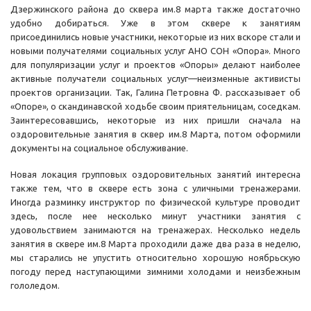
Дзержинского района до сквера им.8 марта также достаточно
удобно добираться. Уже в этом сквере к занятиям
присоединились новые участники, некоторые из них вскоре стали и
новыми получателями социальных услуг АНО СОН «Опора». Много
для популяризации услуг и проектов «Опоры» делают наиболее
активные получатели социальных услуг—неизменные активисты
проектов организации. Так, Галина Петровна Ф. рассказывает об
«Опоре», о скандинавской ходьбе своим приятельницам, соседкам.
Заинтересовавшись, некоторые из них пришли сначала на
оздоровительные занятия в сквер им.8 Марта, потом оформили
документы на социальное обслуживание.
Новая локация групповых оздоровительных занятий интересна
также тем, что в сквере есть зона с уличными тренажерами.
Иногда разминку инструктор по физической культуре проводит
здесь, после нее несколько минут участники занятия с
удовольствием занимаются на тренажерах. Несколько недель
занятия в сквере им.8 Марта проходили даже два раза в неделю,
мы старались не упустить относительно хорошую ноябрьскую
погоду перед наступающими зимними холодами и неизбежным
гололедом.