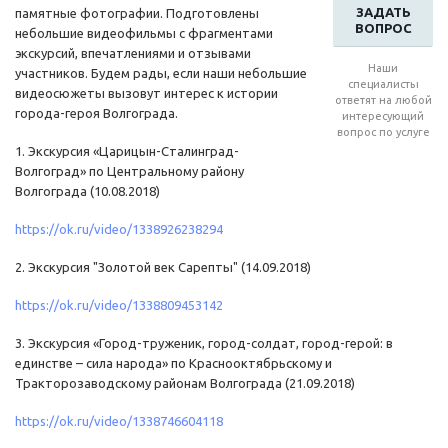
ЗАДАТЬ
памятные фотографии. Подготовлены
ВОПРОС
небольшие видеофильмы с фрагментами
экскурсий, впечатлениями и отзывами
Наши
участников. Будем рады, если наши небольшие
специалисты
видеосюжеты вызовут интерес к истории
ответят на любой
города-героя Волгограда.
интересующий
вопрос по услуге
1. Экскурсия «Царицын-Сталинград-
Волгоград» по Центральному району
Волгограда (10.08.2018)
https://ok.ru/video/1338926238294
2. Экскурсия "Золотой век Сарепты" (14.09.2018)
https://ok.ru/video/1338809453142
3. Экскурсия «Город-труженик, город-солдат, город-герой: в
единстве – сила народа» по Краснооктябрьскому и
Тракторозаводскому районам Волгограда (21.09.2018)
https://ok.ru/video/1338746604118