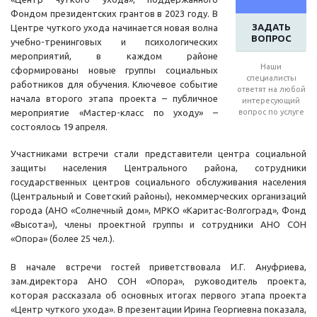
Фондом президентских грантов в 2023 году. В
ЗАДАТЬ
Центре чуткого ухода начинается новая волна
ВОПРОС
учебно-тренинговых и психологических
мероприятий, в каждом районе
Наши
сформированы новые группы социальных
специалисты
работников для обучения. Ключевое событие
ответят на любой
начала второго этапа проекта – публичное
интересующий
мероприятие «Мастер-класс по уходу» –
вопрос по услуге
состоялось 19 апреля.
Участниками встречи стали представители центра социальной
защиты населения Центрального района, сотрудники
государственных центров социального обслуживания населения
(Центральный и Советский районы), некоммерческих организаций
города (АНО «Солнечный дом», МРКО «Каритас-Волгоград», Фонд
«Высота»), члены проектной группы и сотрудники АНО СОН
«Опора» (более 25 чел.).
В начале встречи гостей приветствовала И.Г. Ануфриева,
зам.директора АНО СОН «Опора», руководитель проекта,
которая рассказала об основных итогах первого этапа проекта
«Центр чуткого ухода». В презентации Ирина Георгиевна показала,