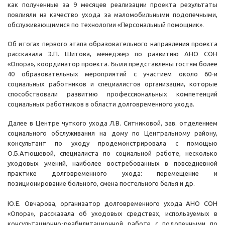
как полученные за 9 месяцев реализации проекта результаты
повлияли на качество ухода за маломобильными подопечными,
обслуживающимися по технологии «Персональный помощник».
Об итогах первого этапа образовательного направления проекта
рассказала Э.П. Шитова, менеджер по развитию АНО СОН
«Опора», координатор проекта. Были представлены гостям более
40 образовательных мероприятий с участием около 60-и
социальных работников и специалистов организации, которые
способствовали развитию профессиональных компетенций
социальных работников в области долговременного ухода.
Далее в Центре чуткого ухода Л.В. Ситниковой, зав. отделением
социального обслуживания на дому по Центральному району,
консультант по уходу продемонстрировала с помощью
О.Б.Атюшевой, специалиста по социальной работе, несколько
уходовых умений, наиболее востребованных в повседневной
практике долговременного ухода: перемещение и
позиционирование больного, смена постельного белья и др.
Ю.Е. Овчарова, организатор долговременного ухода АНО СОН
«Опора», рассказала об уходовых средствах, используемых в
консультационно-реабилитационной работе с подопечными по