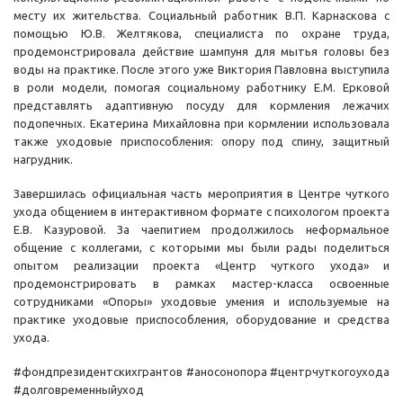
месту их жительства. Социальный работник В.П. Карнаскова с
помощью Ю.В. Желтякова, специалиста по охране труда,
продемонстрировала действие шампуня для мытья головы без
воды на практике. После этого уже Виктория Павловна выступила
в роли модели, помогая социальному работнику Е.М. Ерковой
представлять адаптивную посуду для кормления лежачих
подопечных. Екатерина Михайловна при кормлении использовала
также уходовые приспособления: опору под спину, защитный
нагрудник.
Завершилась официальная часть мероприятия в Центре чуткого
ухода общением в интерактивном формате с психологом проекта
Е.В. Казуровой. За чаепитием продолжилось неформальное
общение с коллегами, с которыми мы были рады поделиться
опытом реализации проекта «Центр чуткого ухода» и
продемонстрировать в рамках мастер-класса освоенные
сотрудниками «Опоры» уходовые умения и используемые на
практике уходовые приспособления, оборудование и средства
ухода.
#фондпрезидентскихгрантов #аносонопора #центрчуткогоухода
#долговременныйуход