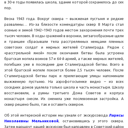
в 30-е годы появилась школа, здание которой сохранилось до сих
пор.
Весна 1943 года. Вокруг сквера – выжженая пустыня и редкие
развалины… Из-за близости комендатуры сквер 8 Марта стал
осенью и зимой 1942–1943 годов местом захоронения почти трех
тысяч человек. В ходы сражений в воронки, зигзагообразные щели
и траншеи сбрасывали тела расстрелянных немцами пленных
советских солдат и мирных жителей Сталинграда. Рядом с
«расстрельной ямой» после окончания битвы была устроена
братская могила воинов 57 и 64-й армий, а также мирных жителей,
погибших уже в последние дни Сталинградской битвы. Всего в
этой братской могиле покоится более 2,5 тысяч человек. После
Сталинградской битвы парк и прилегающие улицы напоминали
выжженную пустыню. На аэрофотосъемке видно – из всех
соседних домов уцелела только школа и часть монастыря. Школу
восстановили, а руины третьего Дома Советов и корпуса
монастыря снесли. Их сменила уже послевоенная застройка. А
сквер решено было, так и оставить сквером.
Об этой интересной истории мы узнали от экскурсовода
Ларисы
Николаевны Мельниковой
, остановившись у этого сквера.
Затем маршрут нашей экскурсии был направлен в Советский район