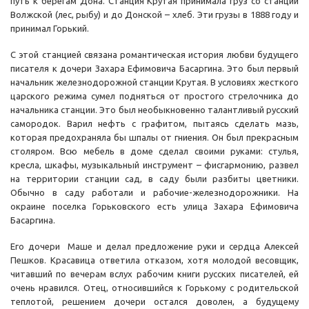
путь к берегам Дона. Станция Крутая принимала груз со станции
Волжской (лес, рыбу) и до Донской – хлеб. Эти грузы в 1888 году и
принимал Горький.
С этой станцией связана романтическая история любви будущего
писателя к дочери Захара Ефимовича Басаргина. Это был первый
начальник железнодорожной станции Крутая. В условиях жесткого
царского режима сумел подняться от простого стрелочника до
начальника станции. Это был необыкновенно талантливый русский
самородок. Варил нефть с графитом, пытаясь сделать мазь,
которая предохраняла бы шпалы от гниения. Он был прекрасным
столяром. Всю мебель в доме сделал своими руками: стулья,
кресла, шкафы, музыкальный инструмент – фисгармонию, развел
на территории станции сад, в саду были разбиты цветники.
Обычно в саду работали и рабочие-железнодорожники. На
окраине поселка Горьковского есть улица Захара Ефимовича
Басаргина.
Его дочери Маше и делал предложение руки и сердца Алексей
Пешков. Красавица ответила отказом, хотя молодой весовщик,
читавший по вечерам вслух рабочим книги русских писателей, ей
очень нравился. Отец, относившийся к Горькому с родительской
теплотой, решением дочери остался доволен, а будущему