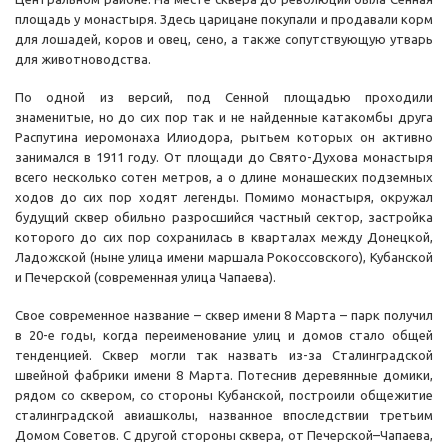
площадь у монастыря. Здесь царицане покупали и продавали корм
для лошадей, коров и овец, сено, а также сопутствующую утварь
для животноводства.
По одной из версий, под Сенной площадью проходили
знаменитые, но до сих пор так и не найденные катакомбы друга
Распутина иеромонаха Илиодора, рытьем которых он активно
занимался в 1911 году. От площади до Свято-Духова монастыря
всего несколько сотен метров, а о длине монашеских подземных
ходов до сих пор ходят легенды. Помимо монастыря, окружал
будущий сквер обильно разросшийся частный сектор, застройка
которого до сих пор сохранилась в кварталах между Донецкой,
Ладожской (ныне улица имени маршала Рокоссовского), Кубанской
и Печерской (современная улица Чапаева).
Свое современное название – сквер имени 8 Марта – парк получил
в 20-е годы, когда переименование улиц и домов стало общей
тенденцией. Сквер могли так назвать из-за Сталинградской
швейной фабрики имени 8 Марта. Потеснив деревянные домики,
рядом со сквером, со стороны Кубанской, построили общежитие
сталинградской авиашколы, названное впоследствии третьим
Домом Советов. С другой стороны сквера, от Печерской–Чапаева,