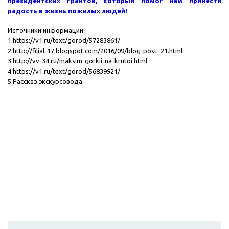
президентских грантов, который помог нам принести
радость в жизнь пожилых людей!
Источники информации:
1.
https://v1.ru/text/gorod/57283861/
2.
http://filial-17.blogspot.com/2016/09/blog-post_21.html
3.
http://vv-34.ru/maksim-gorkii-na-krutoi.html
4.
https://v1.ru/text/gorod/56839921/
5.Рассказ экскурсовода