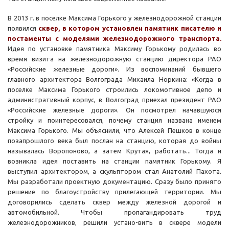
В 2013 г. в поселке Максима Горького у железнодорожной станции
появился
сквер, в котором установлен
памятник писателю и
постаменты с моделями железнодорожного транспорта.
Идея по установке памятника Максиму Горькому родилась во
время визита на железнодорожную станцию директора РАО
«Российские железные дороги». Из воспоминаний бывшего
главного архитектора Волгограда Михаила Норкина: «Когда в
поселке Максима Горького строились локомотивное депо и
административный корпус, в Волгоград приехал президент РАО
«Российские железные дороги». Он посмотрел начавшуюся
стройку и поинтересовался, почему станция названа именем
Максима Горького. Мы объяснили, что Алексей Пешков в конце
позапрошлого века был послан на станцию, которая до войны
называлась Воропоново, а затем Крутая, работать... Тогда и
возникла идея поставить на станции памятник Горькому. Я
выступил архитектором, а скульптором стал Анатолий Пахота.
Мы разработали проектную документацию. Сразу было принято
решение по благоустройству прилегающей территории. Мы
договорились сделать сквер между железной дорогой и
автомобильной. Чтобы пропагандировать труд
железнодорожников, решили устано-вить в сквере модели