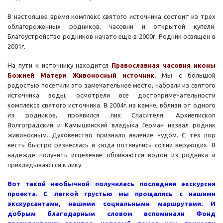
В настоящее время комплекс святого источника состоит из трех
облагороженных родников, часовни и открытой купели.
Благоустройство родников начато ещё в 2000г. Родник освящён в
2001г.
На пути к источнику находится
Православная часовня иконы
Божией Матери Живоносный источник.
Мы с большой
радостью посетили это замечательное место, набрали из святого
источника воды, осмотрели все достопримечательности
комплекса святого источника. В 2004г. на камне, вблизи от одного
из родников, проявился лик Спасителя. Архиепископ
Волгоградский и Камышинский владыка Герман назвал родник
живоносным. Духовенство признало явление чудом. С тех пор
весть быстро разнеслась и сюда потянулись сотни верующих. В
надежде получить исцеление обливаются водой из родника и
прикладываются к лику.
Вот такой необычной получилась последняя экскурсия
проекта. С легкой грустью мы прощались с нашими
экскурсантами, нашими социальными маршрутами. И
добрым благодарным словом вспоминали Фонд