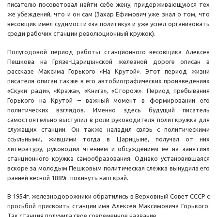
писателю посоветовал найти себе жену, придерживающуюся тех
же убеждений, что и он сам (Захар Ефимович уже знал о том, что
весовщик имел судимости «за политику» и уже успел организовать
среди рабочих станции революционный кружок).
Полугодовой период работы станционного весовщика Алексея
Пешкова на Грязе-Царицынской железной дороге описан в
рассказе Максима Горького «На Крутой». Этот период жизни
писателя описан также в его автобиографических произведениях
«Скуки ради», «Кража», «Книга», «Сторож». Период пребывания
Горького на Крутой – важный момент в формировании его
политических взглядов. Именно здесь будущий писатель
самостоятельно выступил в роли руководителя политкружка для
служащих станции. Он также наладил связь с политическими
ссыльными, жившими тогда в Царицыне, получал от них
литературу, руководил чтением и обсуждением ее на занятиях
станционного кружка самообразования. Однако установившаяся
вскоре за молодым Пешковым политическая слежка вынудила его
ранней весной 1889г. покинуть наш край.
В 1954г. железнодорожники обратились в Верховный Совет СССР с
просьбой присвоить станции имя Алексея Максимовича Горького.
Так станция получила свое современное название.