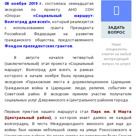
08 ноября 2019 г.
состоялась семнадцатая
экскурсия по проекту АНО СОН
«Опора»
«Социальный маршрут:
Волгоград для всех!»
, который реализуется
ЗАДАТЬ
с использованием гранта Президента
ВОПРОС
Российской Федерации на развитие
гражданского общества, предоставленного
Наши
Фондом президентских грантов.
специалисты
ответят на любой
В августе начался четвертый
интересующий
(заключительный) этап проекта «Социальный
вопрос по услуге
маршрут: Волгоград для всех!», в рамках
которого в начале ноября была проведена
экскурсия «Горьковские места в дореволюционном Царицыне.
Гражданская война в Царицыне: люди, религия, события» в
Советский район. В экскурсии приняли участие получатели
социальных услуг Дзержинского и Центрального районов города.
Первым пунктом нашего маршрута стал
Парк им. 8 Марта
(Центральный район)
, о котором знает далеко не каждый
волгоградец. В честь Международного женского дня еще до
войны был назван небольшой сквер на улице Рокоссовского в
Центральном районе. На месте сквера до революции была Сенная