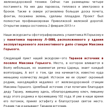
железнодорожной техники. Сейчас там размещены четыре
постамента. На них два паровоза, тепловоз и электровоз в
бронзе. Также в сквере установлена большая доска почета,
фонтан, посажена зелень, сделаны площадки. Проект был
полностью профинансирован Приволжской железной дорогой.
Открытие сквера состоялось 2 февраля 2013 г.»
Наши экскурсанты сфотографировались у памятника М.Горькому и
у
памятника паровозу Л-0088, расположенного у здания
эксплуатационного локомотивного депо станции Максима
Горького.
Следующий пункт нашей экскурсии—это
Таранов источник в
поселке Максима Горького.
Место, в котором вливается в
Волгу небольшая, но знаменитая речка Царица, знает каждый
волгоградец. А вот о том, где она начинается, известно куда
меньшему количеству людей. Истоком же ее служит скромный
родник, находящийся недалеко от железнодорожной станции
Максима Горького. Целебный источник стал почитаем благодаря
деду Тарану, жившему здесь, облагородившему ключ, пившему
воду этого родника и прожившему 102 года. И уже в наше время
его потомок, принял эстафету и благоустроил святое место.
Родник так и называют Таранов источник.