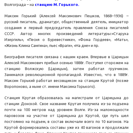
Волгограда – на
с
танцию М. Горького
.
Максим Горький (Алексей Максимович Пешков, 1868–1936) –
русский писатель, драматург, общественный деятель, инициатор
создания и первый председатель правления Союза писателей
СССР. Автор многих произведений литературы:«Старуха
Изергиль», «Песня о Буревестнике», «Фома Гордеев», «Мать»,
«Жизнь Клима Самгина», пьес «Враги», «На дне» и пр.
Биография писателя связана с нашим краем. Впервые в Царицын
Алексей Максимович прибыл осенью 1888г. Поступил сторожем на
станцию Волжскую (Царицын), затем работал грузчиком.
Занимался революционной пропагандой. Известно, что в 1889г.
Максим Горький работал весовщиком на станции Крутой (позже
Воропоново, а ныне ст. имени Максима Горького).
Станция Крутая образовалась на магистрали от Царицына до
станции Донской. Свое название Крутая получила из-за подъема
почти на 100 метров над уровнем Волги. Из-за маломощности
паровозов на участке от Царицына до Крутой, где путь шел
постоянно на подъем, в состав включали всего по 10 вагонов. На
Крутой формировались составы уже из 40 вагонов и продолжали