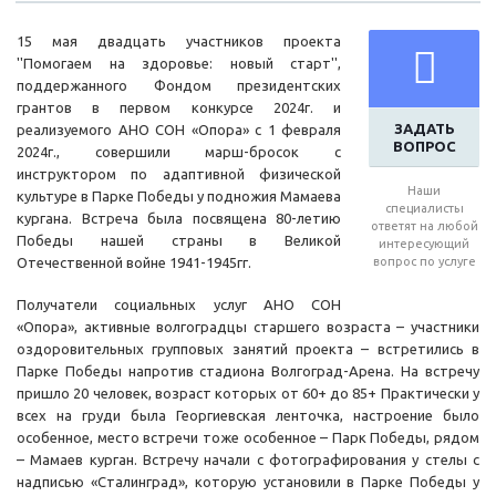
15 мая двадцать участников проекта
''Помогаем на здоровье: новый старт'',
поддержанного Фондом президентских
грантов в первом конкурсе 2024г. и
ЗАДАТЬ
реализуемого АНО СОН «Опора» с 1 февраля
ВОПРОС
2024г., совершили марш-бросок с
инструктором по адаптивной физической
Наши
культуре в Парке Победы у подножия Мамаева
специалисты
кургана. Встреча была посвящена 80-летию
ответят на любой
Победы нашей страны в Великой
интересующий
Отечественной войне 1941-1945гг.
вопрос по услуге
Получатели социальных услуг АНО СОН
«Опора», активные волгоградцы старшего возраста – участники
оздоровительных групповых занятий проекта – встретились в
Парке Победы напротив стадиона Волгоград-Арена. На встречу
пришло 20 человек, возраст которых от 60+ до 85+ Практически у
всех на груди была Георгиевская ленточка, настроение было
особенное, место встречи тоже особенное – Парк Победы, рядом
– Мамаев курган. Встречу начали с фотографирования у стелы с
надписью «Сталинград», которую установили в Парке Победы у