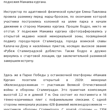
подножия Мамаева кургана.
Инструктор по адаптивной физической культуре Елена Павловна
провела разминку перед марш-броском, по окончании которой
участники построились колонной на аллее парка и начали
движение в сторону Мамаева кургана. Прошли бодро, никто не
отстал. У подножия Мамаева кургана сфотографировались у
открытой недавно новой мемориальной зоны, посвящённой
подвигу города-героя Сталинграда, города воинской славы
Калача-на-Дону и населённых пунктов, носящих высокое звание
«Рубеж Сталинградской доблести». Также бодро и дружно
вернулись к стартовой локации, где заключительной разминкой
завершили встречу.
Здесь же в Парке Победы у остановочной платформы «Мамаев
Курган» посетили открытый в 2020г. мемориал
«Железнодорожникам — участникам Великой Отечественной
войны и обороны Сталинграда». Это гранитная композиция
высотой 2,2 м и длиной 7 м. Она состоит из постамента и 16
тёмно-коричневых плит с пофамильными списками. С одной
стороны мемориала указаны 628 фамилий железнодорожников —
участников обороны Сталинграда. С другой стороны — 1304