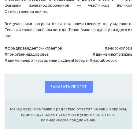
фамилии железнодорожников — участников Великой
Отечественной войны.
Все участники встречи были под впечатлением от увиденного.
Теплая и солнечная была погода. Тепло было на душе у каждого из
нас.
#фондпрезидентскихгрантов #аносонопора
#помогаемназдоровье #движениеэтожизнь
#движениепротивстарения #сДнемПобеды #маршбросок
ЗАКАЗАТЬ ПРОЕКТ
Менеджеры компании с радостью ответят на ваши вопросы,
произведут расчет стоимости услуг и подготовят
коммерческое предложение.