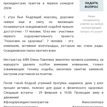
ЗАДАТЬ
президентских грантов в первом конкурсе
ВОПРОС
2024г.
Наши
С утра был бодрящий морозец, дорожки
специалисты
сквера еще в снегу, но желающих
ответят на любой
позаниматься скандинавской ходьбой пришло
интересующий
достаточно - 17 человек. 10 из них - участники
вопрос по услуге
первого оздоровительного проекта
''Помогаем на здоровье''. 7 человек - это
новенькие, активные волгоградцы, которым мы очень рады.
Скандинавских палок хватило всем.
Инструктор АФК Елена Павловна энергично провела разминку, на
маршруте уделила особое внимание новеньким, только
осваивающим технику ходьбы, закончила занятие заминкой,
настроив участников на позитив.
После такой бодрой утренней прогулки, надеемся, день у всех
прошел активно, полезно для души и физического здоровья.
Следущая встреча - 29 февраля в 10.00. Проводим зиму в
движении!
#фондпрезидентскихгрантов #аносонопора
#помогаемназдоровье #движениеэтожизнь