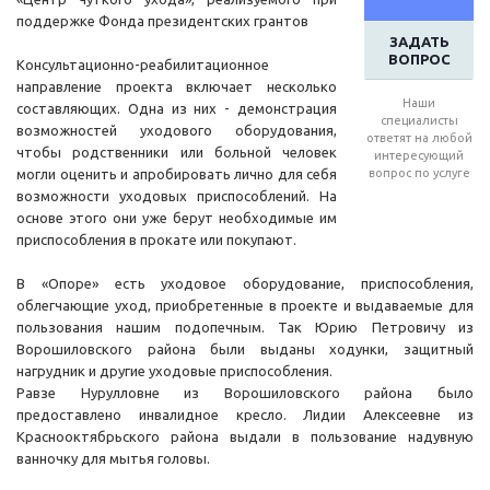
поддержке Фонда президентских грантов
ЗАДАТЬ
ВОПРОС
Консультационно-реабилитационное
направление проекта включает несколько
Наши
составляющих. Одна из них - демонстрация
специалисты
возможностей уходового оборудования,
ответят на любой
чтобы родственники или больной человек
интересующий
могли оценить и апробировать лично для себя
вопрос по услуге
возможности уходовых приспособлений. На
основе этого они уже берут необходимые им
приспособления в прокате или покупают.
В «Опоре» есть уходовое оборудование, приспособления,
облегчающие уход, приобретенные в проекте и выдаваемые для
пользования нашим подопечным. Так Юрию Петровичу из
Ворошиловского района были выданы ходунки, защитный
нагрудник и другие уходовые приспособления.
Равзе Нурулловне из Ворошиловского района было
предоставлено инвалидное кресло. Лидии Алексеевне из
Краснооктябрьского района выдали в пользование надувную
ванночку для мытья головы.