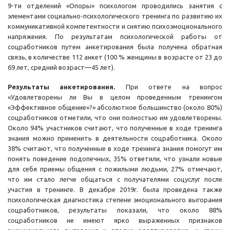
9-ти отделений «Опоры» психологом проводились занятия с
элементами социально-психологического тренинга по развитию их
коммуникативной компетентности и снятию психоэмоционального
напряжения. По результатам психологической работы от
соцработников путем анкетирования была получена обратная
связь, в количестве 112 анкет (100 % женщины в возрасте от 23 до
69 лет, средний возраст—45 лет).
Результаты анкетирования.
При ответе на вопрос
«Удовлетворены ли Вы в целом проведенным тренингом
«Эффективное общение»?» абсолютное большинство (около 80%)
соцработников отметили, что они полностью им удовлетворены.
Около 94% участников считают, что полученные в ходе тренинга
знания можно применить в деятельности соцработника. Около
38% считают, что полученные в ходе тренинга знания помогут им
понять поведение подопечных, 35% ответили, что узнали новые
для себя приемы общения с пожилыми людьми, 27% отмечают,
что им стало легче общаться с получателями соцуслуг после
участия в тренинге. В декабре 2019г. была проведена также
психологическая диагностика степени эмоционального выгорания
соцработников, результаты показали, что около 88%
соцработников не имеют ярко выраженных признаков