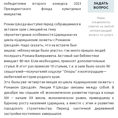
ЗАДАТЬ
победителем второго конкурса 2023
ВОПРОС
Президентского фонда культурных
инициатив.
Наши
специалисты
Роман Шкода выступил перед собравшимися в
ответят на любой
актовом зале с лекцией на тему
интересующий
«Архитектурные особенности Царицына» из
вопрос по услуге
цикла «Царицынские сюжеты с Романом
Шкодой». Надо сказать, что на встрече был
аншлаг, «яблоку негде было упасть», так много пришло людей
послушать Романа Валерьевича. Актовый зал библиотеки
вмещает 80 чел. Если необходимо, приносят дополнительные
стулья. В этот раз принесли 10 стульев, т.е. в зале было около 90
слушателей—получателей соцуслуг ''Опоры'' и волгоградцев—
любителей истории родного края.
Это была уже четвертая лекция из цикла «Царицынские сюжеты с
Романом Шкодой». Лекции Р.Шкоды связаны между собой. В
декабре мы слушали об экономическом развитии города в конце
XIX – начале XX веков, экономическом рывке, приведшему к
бурному росту населения Царицына, а вместе с этим и развитию
городского строительства. Период хаотичной деревянной
застройки постепенно завершался.