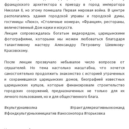
французского архитектора к приезду в город императора
Николая II, но этому помешала Первая мировая война. В центре
располагались здания городской управы и городской думы,
гостиницы «Люкс», «Столичные номера», «Франция», рестораны,
величественный Дом науки и искусств.
Лекция сопровождалась богатым видеорядом, царицынскими
фотографиями, которыми мы можем любоваться благодаря
талантливому мастеру Александру Петровичу Шевякову-
Красовскому.
После лекции прозвучало небывалое число вопросов от
слушателей. Но тема настолько масштабна, что хочется
самостоятельно продолжить знакомство с историей утраченных
и сохранившихся царицынских домов, биографией известных
царицынских купцов, которые финансировали строительство
городских сооружений, предназначенных не только для их
личного пользования, но и для общественного блага.
#культурнаяволна #грантдлякреативныхкоманд
#фондкультурныхинициатив #аносонопора #горьковка