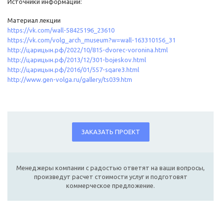
Источники информации:
Материал лекции
https://vk.com/wall-58425196_23610
https://vk.com/volg_arch_museum?w=wall-163310156_31
http://царицын.рф/2022/10/815-dvorec-voronina.html
http://царицын.рф/2013/12/301-bojeskov.html
http://царицын.рф/2016/01/557-sqare3.html
http://www.gen-volga.ru/gallery/ts039.htm
ЗАКАЗАТЬ ПРОЕКТ
Менеджеры компании с радостью ответят на ваши вопросы,
произведут расчет стоимости услуг и подготовят
коммерческое предложение.