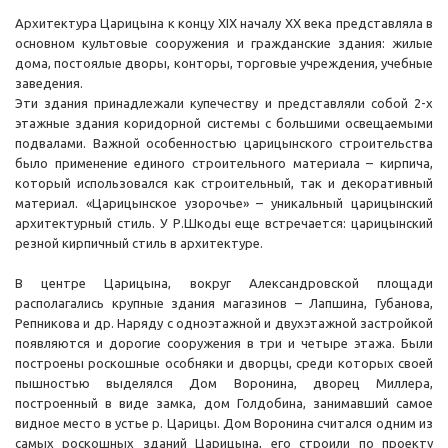
Архитектура Царицына к концу XIX началу XX века представляла в
основном культовые сооружения и гражданские здания: жилые
дома, постоялые дворы, конторы, торговые учреждения, учебные
заведения.
Эти здания принадлежали купечеству и представляли собой 2-х
этажные здания коридорной системы с большими освещаемыми
подвалами. Важной особенностью царицынского строительства
было применение единого строительного материала – кирпича,
который использовался как строительный, так и декоративный
материал. «Царицынское узорочье» – уникальный царицынский
архитектурный стиль. У Р.Шкоды еще встречается: царицынский
резной кирпичный стиль в архитектуре.
В центре Царицына, вокруг Александровской площади
располагались крупные здания магазинов – Лапшина, Губанова,
Репникова и др. Наряду с одноэтажной и двухэтажной застройкой
появляются и дорогие сооружения в три и четыре этажа. Были
построены роскошные особняки и дворцы, среди которых своей
пышностью выделялся Дом Воронина, дворец Миллера,
построенный в виде замка, дом Голдобина, занимавший самое
видное место в устье р. Царицы. Дом Воронина считался одним из
самых роскошных зданий Царицына, его строили по проекту